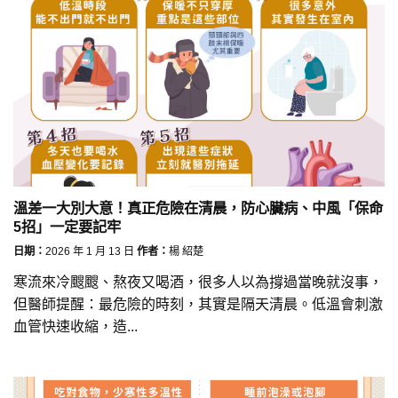
溫差一大別大意！真正危險在清晨，防心臟病、中風「保命
5招」一定要記牢
日期：
2026 年 1 月 13 日
作者：
楊 紹楚
寒流來冷颼颼、熬夜又喝酒，很多人以為撐過當晚就沒事，
但醫師提醒：最危險的時刻，其實是隔天清晨。低溫會刺激
血管快速收縮，造...