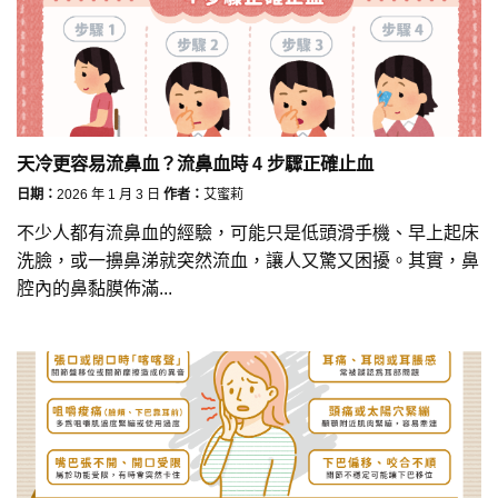
天冷更容易流鼻血？流鼻血時 4 步驟正確止血
日期：
2026 年 1 月 3 日
作者：
艾蜜莉
不少人都有流鼻血的經驗，可能只是低頭滑手機、早上起床
洗臉，或一擤鼻涕就突然流血，讓人又驚又困擾。其實，鼻
腔內的鼻黏膜佈滿...