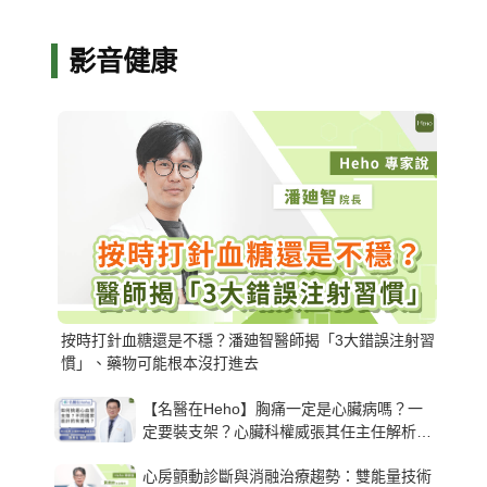
影音健康
按時打針血糖還是不穩？潘廸智醫師揭「3大錯誤注射習
慣」、藥物可能根本沒打進去
【名醫在Heho】胸痛一定是心臟病嗎？一
定要裝支架？心臟科權威張其任主任解析支
架種類、風險與選擇關鍵
心房顫動診斷與消融治療趨勢：雙能量技術