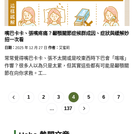
嘴巴卡卡、張嘴疼痛？顳顎關節症候群成因、症狀與緩解妙
招一次看
日期：
2025 年 12 月 27 日
作者：
艾蜜莉
常常覺得嘴巴卡卡、張不太開或是咬東西時下巴會「喀喀」
作響？很多人以為只是太累，但其實這些都有可能是顳顎關
節在向你求救。工...
1
2
3
4
5
6
7
...
137