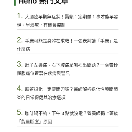
Heho 熱門文章
1.
大腸癌早期無症狀！醫籲：定期做 1 事才能早發
現、早治療，有機會控制
2.
手麻可能是身體在求救！一張表判讀「手麻」是
什麼病
3.
肚子左邊痛、右下腹痛是哪裡出問題？一張表秒
懂腹痛位置潛在疾病與警訊
4.
膝蓋退化一定要開刀嗎？醫師解析退化性膝關節
炎的日常保健與治療選項
5.
咖啡喝不夠，下午 3 點就沒電？營養師揭上班族
「能量斷崖」原因