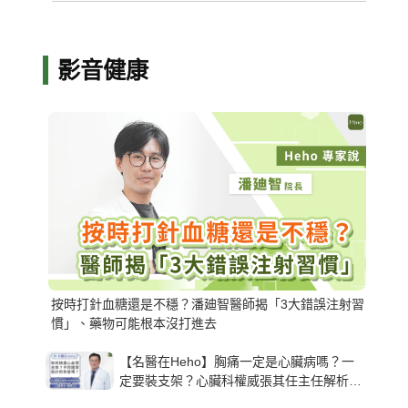
影音健康
按時打針血糖還是不穩？潘廸智醫師揭「3大錯誤注射習
慣」、藥物可能根本沒打進去
【名醫在Heho】胸痛一定是心臟病嗎？一
定要裝支架？心臟科權威張其任主任解析支
架種類、風險與選擇關鍵