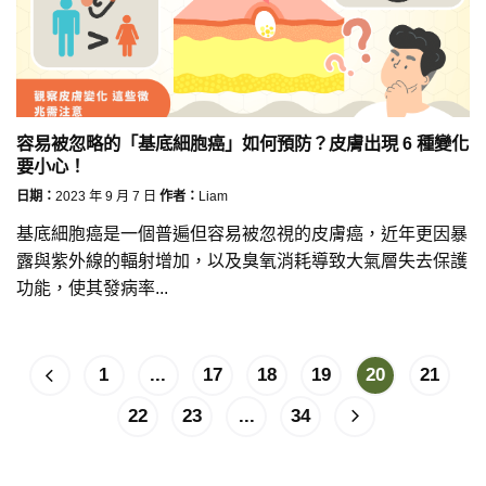
容易被忽略的「基底細胞癌」如何預防？皮膚出現 6 種變化
要小心！
日期：
2023 年 9 月 7 日
作者：
Liam
基底細胞癌是一個普遍但容易被忽視的皮膚癌，近年更因暴
露與紫外線的輻射增加，以及臭氧消耗導致大氣層失去保護
功能，使其發病率...
1
...
17
18
19
20
21
22
23
...
34