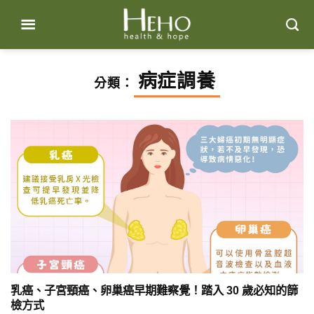
Skip
to
content
病症調養
分類：
乳癌、子宮頸癌、卵巢癌早期難察覺！踏入 30 歲必知的篩
檢方式