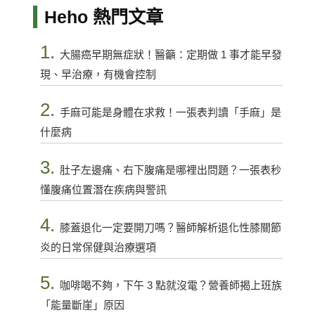
Heho 熱門文章
1.
大腸癌早期無症狀！醫籲：定期做 1 事才能早發
現、早治療，有機會控制
2.
手麻可能是身體在求救！一張表判讀「手麻」是
什麼病
3.
肚子左邊痛、右下腹痛是哪裡出問題？一張表秒
懂腹痛位置潛在疾病與警訊
4.
膝蓋退化一定要開刀嗎？醫師解析退化性膝關節
炎的日常保健與治療選項
5.
咖啡喝不夠，下午 3 點就沒電？營養師揭上班族
「能量斷崖」原因