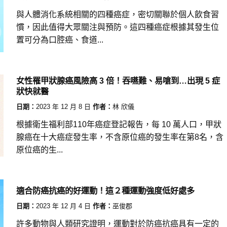
與人體消化系統相關的四種癌症，密切關聯於個人飲食習
慣，因此值得大眾關注與預防。這四種癌症根據其發生位
置可分為口腔癌、食道...
女性罹甲狀腺癌風險高 3 倍！吞嚥難、易嗆到…出現 5 症
狀快就醫
日期：
2023 年 12 月 8 日
作者：
林 欣儀
根據衛生福利部110年癌症登記報告，每 10 萬人口，甲狀
腺癌在十大癌症發生率，不含原位癌的發生率在第8名，含
原位癌的生...
適合防癌抗癌的好運動！這２種運動強度低好處多
日期：
2023 年 12 月 4 日
作者：
巫俊郡
許多動物與人類研究證明，運動對於防癌抗癌具有一定的