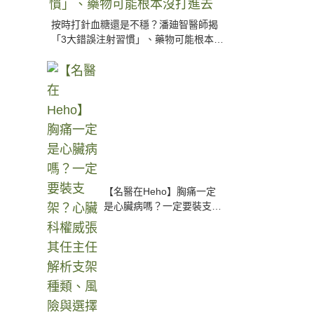
按時打針血糖還是不穩？潘廸智醫師揭
「3大錯誤注射習慣」、藥物可能根本沒
打進去
【名醫在Heho】胸痛一定
是心臟病嗎？一定要裝支
架？心臟科權威張其任主任
解析支架種類、風險與選擇
關鍵