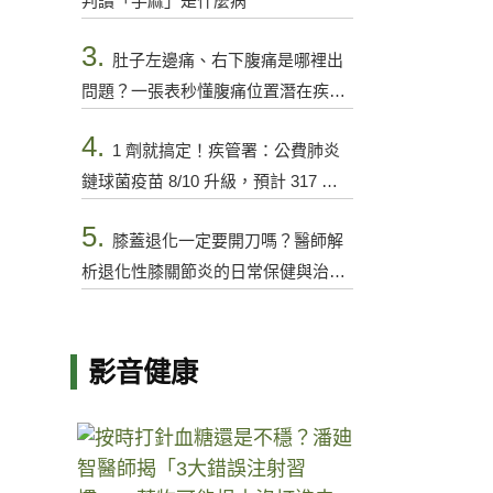
判讀「手麻」是什麼病
3.
肚子左邊痛、右下腹痛是哪裡出
問題？一張表秒懂腹痛位置潛在疾病
與警訊
4.
1 劑就搞定！疾管署：公費肺炎
鏈球菌疫苗 8/10 升級，預計 317 萬
人受惠
5.
膝蓋退化一定要開刀嗎？醫師解
析退化性膝關節炎的日常保健與治療
選項
影音健康