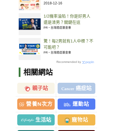
2018-12-16
1/2機率淪陷！你是好男人
還是渣男？關鍵在這
PR・台灣癌症基金會
驚！每2男就有1人中標？不
可能吧？
PR・台灣癌症基金會
Recommended by
相關網站
親子站
癌症站
營養N次方
運動站
生活站
寵物站