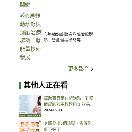
心房顫動診斷與消融治療趨
勢：雙能量技術發展
更多影音
其他人正在看
幫助寶貝贏在起跑點！乳糖
敏感的孩子輕鬆用 1 飲品替
換牛奶就能補好鈣
2024-09-11
身體發出5個訊號，告訴你
肝不好了!