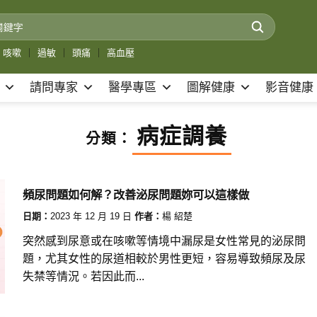
咳嗽
｜
過敏
｜
頭痛
｜
高血壓
請問專家
醫學專區
圖解健康
影音健康
病症調養
分類：
頻尿問題如何解？改善泌尿問題妳可以這樣做
日期：
2023 年 12 月 19 日
作者：
楊 紹楚
突然感到尿意或在咳嗽等情境中漏尿是女性常見的泌尿問
題，尤其女性的尿道相較於男性更短，容易導致頻尿及尿
失禁等情況。若因此而...