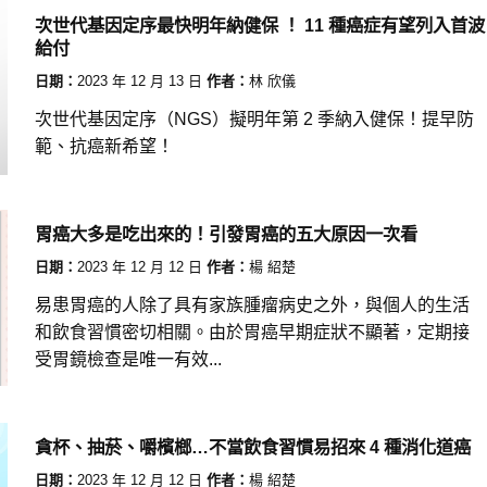
次世代基因定序最快明年納健保 ！ 11 種癌症有望列入首波
給付
日期：
2023 年 12 月 13 日
作者：
林 欣儀
次世代基因定序（NGS）擬明年第 2 季納入健保！提早防
範、抗癌新希望！
胃癌大多是吃出來的！引發胃癌的五大原因一次看
日期：
2023 年 12 月 12 日
作者：
楊 紹楚
易患胃癌的人除了具有家族腫瘤病史之外，與個人的生活
和飲食習慣密切相關。由於胃癌早期症狀不顯著，定期接
受胃鏡檢查是唯一有效...
貪杯、抽菸、嚼檳榔…不當飲食習慣易招來 4 種消化道癌
日期：
2023 年 12 月 12 日
作者：
楊 紹楚