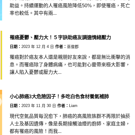
助益。持續運動的人罹癌風險降低50%，即使罹癌，死亡
率也較低。其中有兩...
罹癌憂鬱、壓力大！５字訣助癌友調適情緒壓力
日期：
2023 年 12 月 4 日
作者：
巫俊郡
罹癌對於癌友本人還是親朋好友來說，都是無比衝擊的消
息。而罹癌除了身體病痛，也可能對心靈帶來極大影響，
讓人陷入憂鬱或壓力大...
小心肺癌3大危險因子！多吃白色食材養氣補肺
日期：
2023 年 11 月 30 日
作者：
Liam
現代空氣品質每況愈下，肺癌的高風險族群不再限於抽菸
人士及基因遺傳，像是長期接觸油煙的廚師、家庭主婦，
都有罹癌的風險！而我...