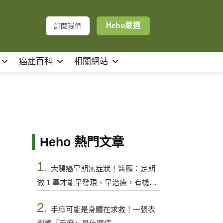
Heho嚴選
訂閱我們
癌症百科
相關網站
Heho 熱門文章
1.
大腸癌早期無症狀！醫籲：定期
做 1 事才能早發現、早治療，有機會
控制
2.
手麻可能是身體在求救！一張表