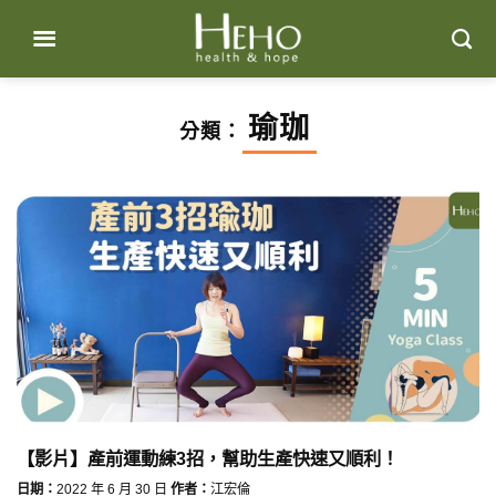
Skip
to
content
瑜珈
分類：
【影片】產前運動練3招，幫助生產快速又順利！
日期：
2022 年 6 月 30 日
作者：
江宏倫