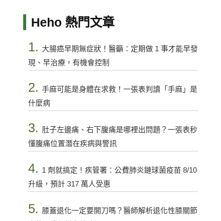
Heho 熱門文章
1.
大腸癌早期無症狀！醫籲：定期做 1 事才能早發
現、早治療，有機會控制
2.
手麻可能是身體在求救！一張表判讀「手麻」是
什麼病
3.
肚子左邊痛、右下腹痛是哪裡出問題？一張表秒
懂腹痛位置潛在疾病與警訊
4.
1 劑就搞定！疾管署：公費肺炎鏈球菌疫苗 8/10
升級，預計 317 萬人受惠
5.
膝蓋退化一定要開刀嗎？醫師解析退化性膝關節