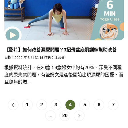
【影片】如何改善漏尿問題？3招骨盆底肌訓練幫助改善
日期：
2022 年 3 月 31 日
作者：
江宏倫
根據資料統計，在20歲-59歲婦女中約有20％，深受不同程
度的尿失禁問題，有些婦女是產後開始出現漏尿的困擾，而
且隨年齡增...
1
2
3
4
5
6
7
...
20