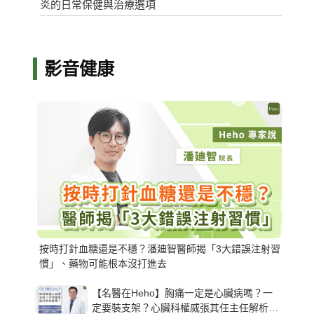
炎的日常保健與治療選項
影音健康
按時打針血糖還是不穩？潘廸智醫師揭「3大錯誤注射習
慣」、藥物可能根本沒打進去
【名醫在Heho】胸痛一定是心臟病嗎？一
定要裝支架？心臟科權威張其任主任解析支