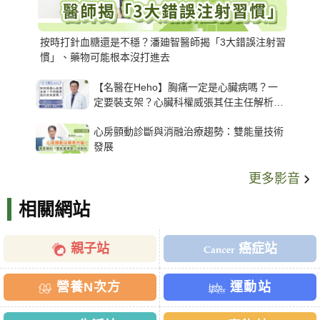
按時打針血糖還是不穩？潘廸智醫師揭「3大錯誤注射習
慣」、藥物可能根本沒打進去
【名醫在Heho】胸痛一定是心臟病嗎？一
定要裝支架？心臟科權威張其任主任解析支
架種類、風險與選擇關鍵
心房顫動診斷與消融治療趨勢：雙能量技術
發展
更多影音
相關網站
親子站
癌症站
營養N次方
運動站