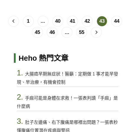
1
...
40
41
42
43
44
45
46
...
55
Heho 熱門文章
1.
大腸癌早期無症狀！醫籲：定期做 1 事才能早發
現、早治療，有機會控制
2.
手麻可能是身體在求救！一張表判讀「手麻」是
什麼病
3.
肚子左邊痛、右下腹痛是哪裡出問題？一張表秒
懂腹痛位置潛在疾病與警訊