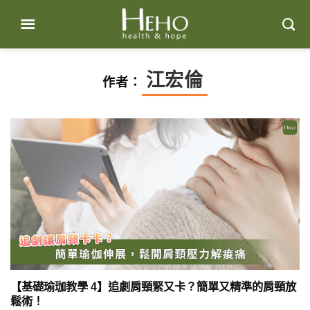
Skip
to
content
江宏倫
作者：
【基礎瑜珈教學 4】追劇肩頸緊又卡？簡單又精準的肩頸放
鬆術！