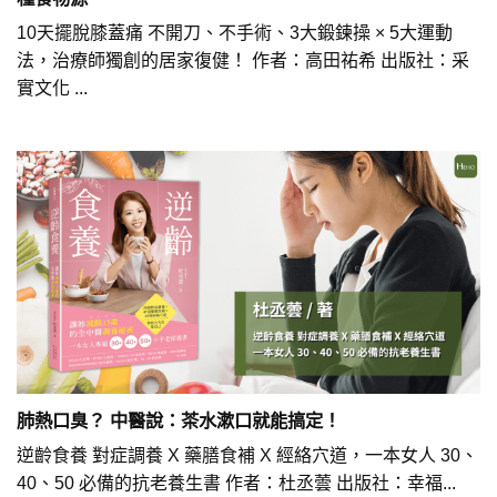
10天擺脫膝蓋痛 不開刀、不手術、3大鍛鍊操 × 5大運動
法，治療師獨創的居家復健！ 作者：高田祐希 出版社：采
實文化 ...
肺熱口臭？ 中醫說：茶水漱口就能搞定！
逆齡食養 對症調養 X 藥膳食補 X 經絡穴道，一本女人 30、
40、50 必備的抗老養生書 作者：杜丞蕓 出版社：幸福...