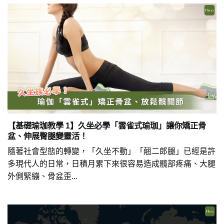
【基礎瑜珈教學 1】久坐必學「雲雀式瑜珈」讓你矯正骨
盆、伸展臀腿變靈活！
隨著社會型態的轉變，「久坐不動」「翹二郎腿」已經是許
多現代人的日常，日積月累下來很容易造成髖部疼痛、大腿
外側緊繃、骨盆歪...