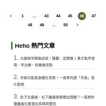
1
...
43
44
45
46
47
48
49
...
55
Heho 熱門文章
1.
大腸癌早期無症狀！醫籲：定期做 1 事才能早發
現、早治療，有機會控制
2.
手麻可能是身體在求救！一張表判讀「手麻」是
什麼病
3.
肚子左邊痛、右下腹痛是哪裡出問題？一張表秒
懂腹痛位置潛在疾病與警訊