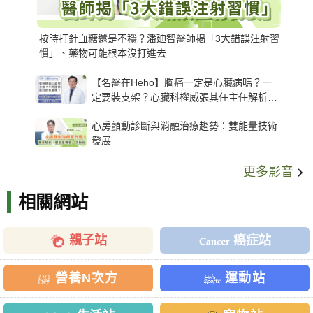
按時打針血糖還是不穩？潘廸智醫師揭「3大錯誤注射習
慣」、藥物可能根本沒打進去
【名醫在Heho】胸痛一定是心臟病嗎？一
定要裝支架？心臟科權威張其任主任解析支
架種類、風險與選擇關鍵
心房顫動診斷與消融治療趨勢：雙能量技術
發展
更多影音
相關網站
親子站
癌症站
營養N次方
運動站