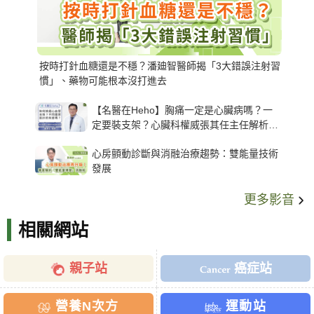
按時打針血糖還是不穩？潘廸智醫師揭「3大錯誤注射習
慣」、藥物可能根本沒打進去
【名醫在Heho】胸痛一定是心臟病嗎？一
定要裝支架？心臟科權威張其任主任解析支
架種類、風險與選擇關鍵
心房顫動診斷與消融治療趨勢：雙能量技術
發展
更多影音
相關網站
親子站
癌症站
營養N次方
運動站