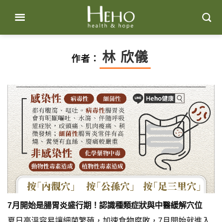
Skip
to
content
林 欣儀
作者：
7月開始是腸胃炎盛行期！認識種類症狀與中醫緩解穴位
夏日高溫容易讓細菌繁殖，加速食物腐敗，7月開始就進入