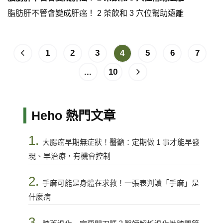
脂肪肝不管會變成肝癌！ 2 茶飲和 3 穴位幫助遠離
1
2
3
4
5
6
7
...
10
Heho 熱門文章
1.
大腸癌早期無症狀！醫籲：定期做 1 事才能早發
現、早治療，有機會控制
2.
手麻可能是身體在求救！一張表判讀「手麻」是
什麼病
3.