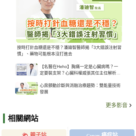
按時打針血糖還是不穩？潘廸智醫師揭「3大錯誤注射習
慣」、藥物可能根本沒打進去
【名醫在Heho】胸痛一定是心臟病嗎？一
定要裝支架？心臟科權威張其任主任解析支
架種類、風險與選擇關鍵
心房顫動診斷與消融治療趨勢：雙能量技術
發展
更多影音
相關網站
親子站
癌症站