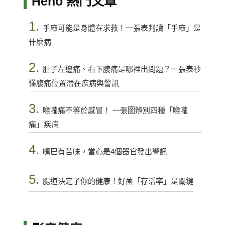
Heho 熱門文章
1.
手麻可能是身體在求救！一張表判讀「手麻」是
什麼病
2.
肚子左邊痛、右下腹痛是哪裡出問題？一張表秒
懂腹痛位置潛在疾病與警訊
3.
喉嚨痛不等於感冒！ 一張圖辨別四種「喉嚨
痛」疾病
4.
嘴巴有苦味，當心是4個器官發出警訊
5.
腸道決定了你的健康！好菌「存活率」是關鍵