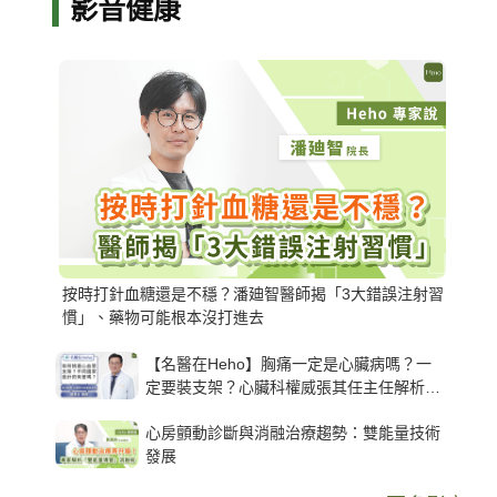
影音健康
按時打針血糖還是不穩？潘廸智醫師揭「3大錯誤注射習
慣」、藥物可能根本沒打進去
【名醫在Heho】胸痛一定是心臟病嗎？一
定要裝支架？心臟科權威張其任主任解析支
架種類、風險與選擇關鍵
心房顫動診斷與消融治療趨勢：雙能量技術
發展