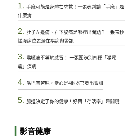
1.
手麻可能是身體在求救！一張表判讀「手麻」是
什麼病
2.
肚子左邊痛、右下腹痛是哪裡出問題？一張表秒
懂腹痛位置潛在疾病與警訊
3.
喉嚨痛不等於感冒！ 一張圖辨別四種「喉嚨
痛」疾病
4.
嘴巴有苦味，當心是4個器官發出警訊
5.
腸道決定了你的健康！好菌「存活率」是關鍵
影音健康