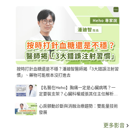
按時打針血糖還是不穩？潘廸智醫師揭「3大錯誤注射習
慣」、藥物可能根本沒打進去
【名醫在Heho】胸痛一定是心臟病嗎？一
定要裝支架？心臟科權威張其任主任解析支
架種類、風險與選擇關鍵
心房顫動診斷與消融治療趨勢：雙能量技術
發展
更多影音