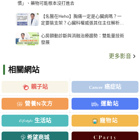
慣」、藥物可能根本沒打進去
【名醫在Heho】胸痛一定是心臟病嗎？一
定要裝支架？心臟科權威張其任主任解析支
架種類、風險與選擇關鍵
心房顫動診斷與消融治療趨勢：雙能量技術
發展
更多影音
相關網站
親子站
癌症站
營養N次方
運動站
生活站
寵物站
希望商城