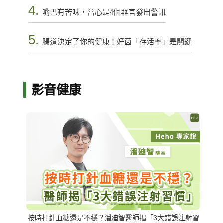
4.
嘴巴有苦味，當心是4個器官發出警訊
5.
腸道決定了你的健康！好菌「存活率」是關鍵
影音健康
按時打針血糖還是不穩？潘廸智醫師揭「3大錯誤注射習