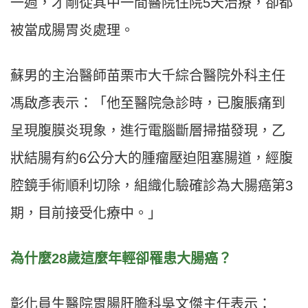
一週，才剛從其中一間醫院住院5天治療，卻都
被當成腸胃炎處理。
蘇男的主治醫師苗栗市大千綜合醫院外科主任
馮啟彥表示：「他至醫院急診時，已腹脹痛到
呈現腹膜炎現象，進行電腦斷層掃描發現，乙
狀結腸有約6公分大的腫瘤壓迫阻塞腸道，經腹
腔鏡手術順利切除，組織化驗確診為大腸癌第3
期，目前接受化療中。」
為什麼28歲這麼年輕卻罹患大腸癌？
彰化員生醫院胃腸肝膽科吳文傑主任表示：