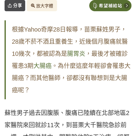
分享
放大字體
根據Yahoo奇摩28日報導，苗栗蘇姓男子，
28歲不菸不酒且重養生，近幾個月腹痛就醫
10幾次，都被認為是
腸胃炎
，最後才被確診
罹患3期
大腸癌
。為什麼這麼年輕卻會罹患大
腸癌？而其他醫師，卻都沒有聯想到是大腸
癌呢？
蘇性男子過去因腹脹、腹痛已陸續在北部地區2
家醫院來回就診11次，到苗栗大千醫院急診前