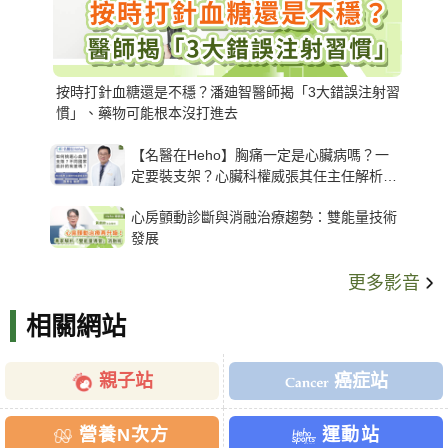
按時打針血糖還是不穩？潘廸智醫師揭「3大錯誤注射習
慣」、藥物可能根本沒打進去
【名醫在Heho】胸痛一定是心臟病嗎？一
定要裝支架？心臟科權威張其任主任解析支
架種類、風險與選擇關鍵
心房顫動診斷與消融治療趨勢：雙能量技術
發展
更多影音
相關網站
親子站
癌症站
營養N次方
運動站