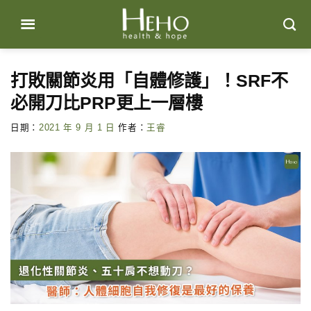
Skip
to
content
打敗關節炎用「自體修護」！SRF不
必開刀比PRP更上一層樓
日期：
2021 年 9 月 1 日
作者：
王睿