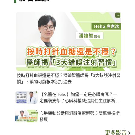
按時打針血糖還是不穩？潘廸智醫師揭「3大錯誤注射習
慣」、藥物可能根本沒打進去
【名醫在Heho】胸痛一定是心臟病嗎？一
定要裝支架？心臟科權威張其任主任解析支
架種類、風險與選擇關鍵
心房顫動診斷與消融治療趨勢：雙能量技術
發展
更多影音