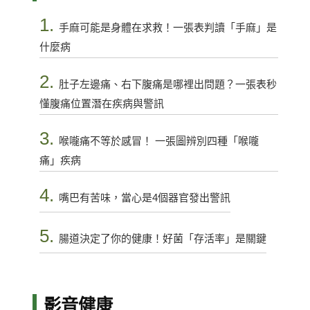
1.
手麻可能是身體在求救！一張表判讀「手麻」是
什麼病
2.
肚子左邊痛、右下腹痛是哪裡出問題？一張表秒
懂腹痛位置潛在疾病與警訊
3.
喉嚨痛不等於感冒！ 一張圖辨別四種「喉嚨
痛」疾病
4.
嘴巴有苦味，當心是4個器官發出警訊
5.
腸道決定了你的健康！好菌「存活率」是關鍵
影音健康