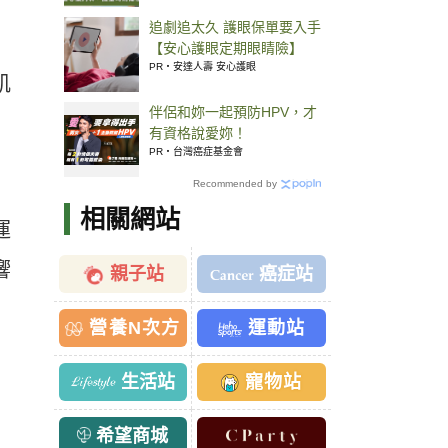
追劇追太久 護眼保單要入手
【安心護眼定期眼睛險】
PR・安達人壽 安心護眼
肌
伴侶和妳一起預防HPV，才
有資格說愛妳！
PR・台灣癌症基金會
Recommended by
相關網站
運
響
親子站
癌症站
營養N次方
運動站
生活站
寵物站
希望商城