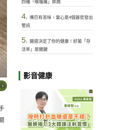
四種「喉嚨痛」疾病
4.
嘴巴有苦味，當心是4個器官發出
警訊
5.
腸道決定了你的健康！好菌「存
活率」是關鍵
影音健康
手
關