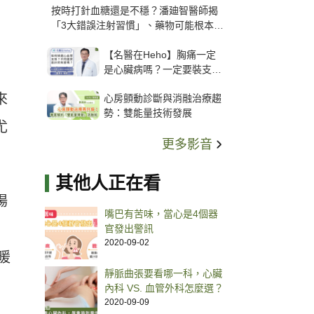
按時打針血糖還是不穩？潘廸智醫師揭
「3大錯誤注射習慣」、藥物可能根本沒
打進去
【名醫在Heho】胸痛一定
是心臟病嗎？一定要裝支
架？心臟科權威張其任主任
來
心房顫動診斷與消融治療趨
解析支架種類、風險與選擇
勢：雙能量技術發展
關鍵
尤
更多影音
其他人正在看
場
嘴巴有苦味，當心是4個器
官發出警訊
2020-09-02
暖
靜脈曲張要看哪一科，心臟
內科 VS. 血管外科怎麼選？
2020-09-09