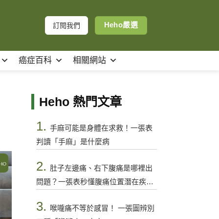
Heho嚴選
訂閱我們
癌症百科
相關網站
Heho 熱門文章
1.
手麻可能是身體在求救！一張表
判讀「手麻」是什麼病
2.
肚子左邊痛、右下腹痛是哪裡出
問題？一張表秒懂腹痛位置潛在疾病
與警訊
3.
喉嚨痛不等於感冒！ 一張圖辨別