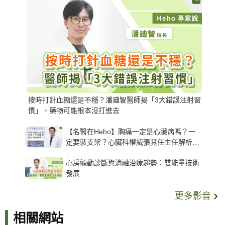
按時打針血糖還是不穩？潘廸智醫師揭「3大錯誤注射習
慣」、藥物可能根本沒打進去
【名醫在Heho】胸痛一定是心臟病嗎？一
定要裝支架？心臟科權威張其任主任解析支
架種類、風險與選擇關鍵
心房顫動診斷與消融治療趨勢：雙能量技術
發展
更多影音
相關網站