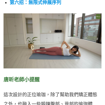
第六招：無限式伸展序列
唐昕老師小提醒
這次設計的正位瑜珈，除了幫助我們矯正體態
之外，也融入一些鍛鍊腹部、背部的瑜珈體