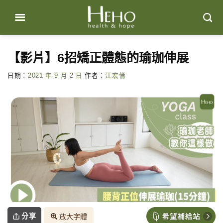
Skip
to
content
【影片】6招矯正體態的瑜珈伸展
日期：
2021 年 9 月 2 日
作者：
江宏倫
分享
放大字體