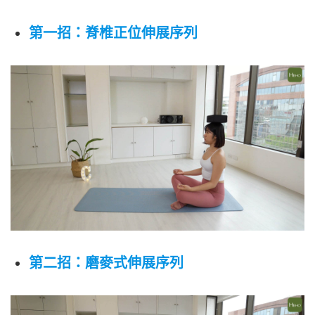
第一招：脊椎正位伸展序列
第二招：磨麥式伸展序列