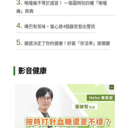
3.
喉嚨痛不等於感冒！ 一張圖辨別四種「喉嚨
痛」疾病
4.
嘴巴有苦味，當心是4個器官發出警訊
5.
腸道決定了你的健康！好菌「存活率」是關鍵
影音健康