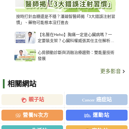
按時打針血糖還是不穩？潘廸智醫師揭「3大錯誤注射習
慣」、藥物可能根本沒打進去
【名醫在Heho】胸痛一定是心臟病嗎？一
定要裝支架？心臟科權威張其任主任解析支
架種類、風險與選擇關鍵
心房顫動診斷與消融治療趨勢：雙能量技術
發展
更多影音
相關網站
親子站
癌症站
營養N次方
運動站