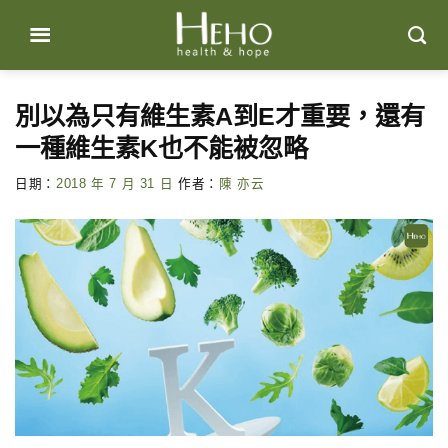
Skip
to
content
別以為只有維生素A到E才重要，還有
一種維生素K也不能被忽略
日期：
2018 年 7 月 31 日
作者：
陳 亦云