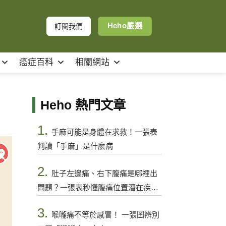
Heho嚴選
訂閱我們
癌症百科
相關網站
Heho 熱門文章
1.
手麻可能是身體在求救！一張表
判讀「手麻」是什麼病
2.
肚子左邊痛、右下腹痛是哪裡出
問題？一張表秒懂腹痛位置潛在疾病
與警訊
3.
喉嚨痛不等於感冒！ 一張圖辨別