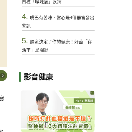
四種「喉嚨痛」疾病
4.
嘴巴有苦味，當心是4個器官發出
警訊
5.
腸道決定了你的健康！好菌「存
活率」是關鍵
影音健康
寶