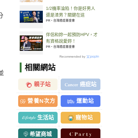
1/2機率淪陷！你是好男人
分
還是渣男？關鍵在這
PR・台灣癌症基金會
伴侶和妳一起預防HPV，才
有資格說愛妳！
PR・台灣癌症基金會
Recommended by
相關網站
並
親子站
癌症站
營養N次方
運動站
生活站
寵物站
希望商城