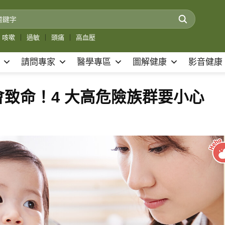
咳嗽
｜
過敏
｜
頭痛
｜
高血壓
請問專家
醫學專區
圖解健康
影音健康
致命！4 大高危險族群要小心