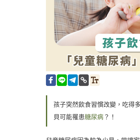
孩子突然飲食習慣改變，吃得
貝可能罹患
糖尿病
？！