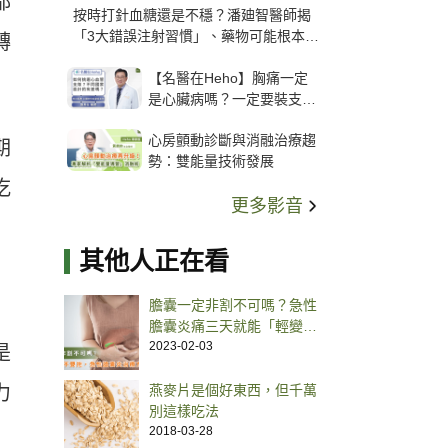
都
按時打針血糖還是不穩？潘廸智醫師揭
「3大錯誤注射習慣」、藥物可能根本沒
轉
打進去
【名醫在Heho】胸痛一定
是心臟病嗎？一定要裝支
架？心臟科權威張其任主任
心房顫動診斷與消融治療趨
解析支架種類、風險與選擇
期
勢：雙能量技術發展
關鍵
吃
更多影音
其他人正在看
膽囊一定非割不可嗎？急性
膽囊炎痛三天就能「輕變中
症」處置方式一次看
2023-02-03
是
力
燕麥片是個好東西，但千萬
別這樣吃法
2018-03-28