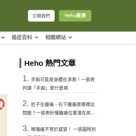
Heho嚴選
訂閱我們
癌症百科
相關網站
Heho 熱門文章
1.
手麻可能是身體在求救！一張表
判讀「手麻」是什麼病
2.
肚子左邊痛、右下腹痛是哪裡出
問題？一張表秒懂腹痛位置潛在疾病
與警訊
3.
喉嚨痛不等於感冒！ 一張圖辨別