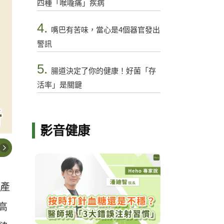
四種「喉嚨痛」疾病
4.
嘴巴有苦味，當心是4個器官發出
警訊
5.
腸道決定了你的健康！好菌「存
活率」是關鍵
影音健康
劑產
高