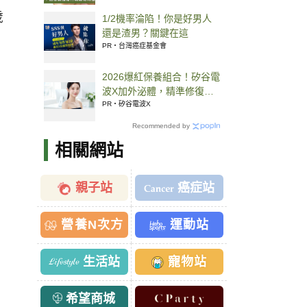
歲
1/2機率淪陷！你是好男人
還是渣男？關鍵在這
PR・台灣癌症基金會
2026爆紅保養組合！矽谷電
波X加外泌體，精準修復超
有感
PR・矽谷電波X
Recommended by
相關網站
親子站
癌症站
營養N次方
運動站
生活站
寵物站
希望商城