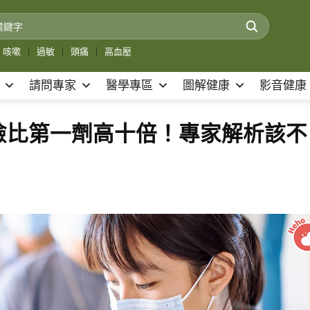
咳嗽
｜
過敏
｜
頭痛
｜
高血壓
請問專家
醫學專區
圖解健康
影音健康
險比第一劑高十倍！專家解析該不