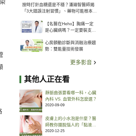
感染
按時打針血糖還是不穩？潘廸智醫師揭
「3大錯誤注射習慣」、藥物可能根本沒
打進去
【名醫在Heho】胸痛一定
是心臟病嗎？一定要裝支
架？心臟科權威張其任主任
心房顫動診斷與消融治療趨
解析支架種類、風險與選擇
勢：雙能量技術發展
關鍵
管
更多影音
顯
其他人正在看
靜脈曲張要看哪一科，心臟
內科 VS. 血管外科怎麼選？
2020-09-09
略
皮膚上的小水泡是什麼？醫
師教你擺脫惱人的「黏液囊
腫」
2020-12-25