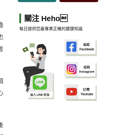
關注 Heho
擔
每日提供您最專業正確的健康知識
也
者
個
心
後