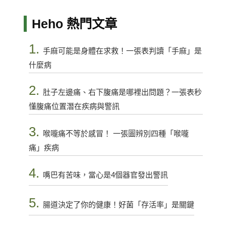
Heho 熱門文章
1.
手麻可能是身體在求救！一張表判讀「手麻」是
什麼病
2.
肚子左邊痛、右下腹痛是哪裡出問題？一張表秒
懂腹痛位置潛在疾病與警訊
3.
喉嚨痛不等於感冒！ 一張圖辨別四種「喉嚨
痛」疾病
4.
嘴巴有苦味，當心是4個器官發出警訊
5.
腸道決定了你的健康！好菌「存活率」是關鍵