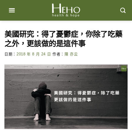
Skip
to
content
美國研究：得了憂鬱症，你除了吃藥
之外，更該做的是這件事
日期：
2018 年 8 月 24 日
作者：
陳 亦云