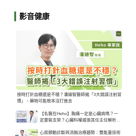
影音健康
按時打針血糖還是不穩？潘廸智醫師揭「3大錯誤注射習
慣」、藥物可能根本沒打進去
【名醫在Heho】胸痛一定是心臟病嗎？一
定要裝支架？心臟科權威張其任主任解析支
架種類、風險與選擇關鍵
心房顫動診斷與消融治療趨勢：雙能量技術