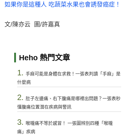
如果你是這種人 吃蔬菜水果也會誘發癌症！
文/陳亦云 圖/許嘉真
Heho 熱門文章
1.
手麻可能是身體在求救！一張表判讀「手麻」是
什麼病
2.
肚子左邊痛、右下腹痛是哪裡出問題？一張表秒
懂腹痛位置潛在疾病與警訊
3.
喉嚨痛不等於感冒！ 一張圖辨別四種「喉嚨
痛」疾病