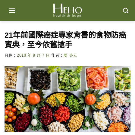
Skip
to
content
21年前國際癌症專家背書的食物防癌
寶典，至今依舊搶手
日期：
2018 年 9 月 7 日
作者：
陳 亦云