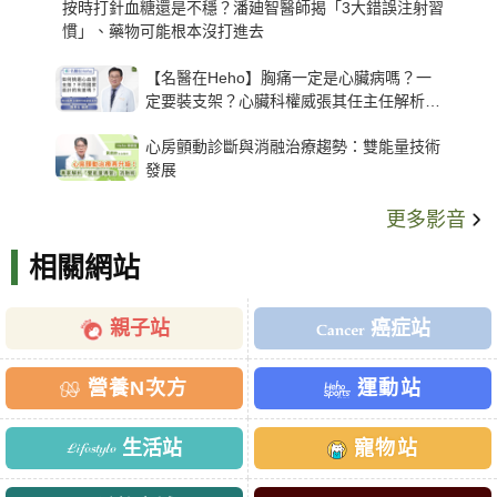
按時打針血糖還是不穩？潘廸智醫師揭「3大錯誤注射習
慣」、藥物可能根本沒打進去
【名醫在Heho】胸痛一定是心臟病嗎？一
定要裝支架？心臟科權威張其任主任解析支
架種類、風險與選擇關鍵
心房顫動診斷與消融治療趨勢：雙能量技術
發展
更多影音
相關網站
親子站
癌症站
營養N次方
運動站
生活站
寵物站