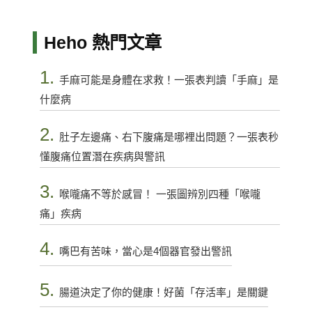
Heho 熱門文章
1.
手麻可能是身體在求救！一張表判讀「手麻」是
什麼病
2.
肚子左邊痛、右下腹痛是哪裡出問題？一張表秒
懂腹痛位置潛在疾病與警訊
3.
喉嚨痛不等於感冒！ 一張圖辨別四種「喉嚨
痛」疾病
4.
嘴巴有苦味，當心是4個器官發出警訊
5.
腸道決定了你的健康！好菌「存活率」是關鍵