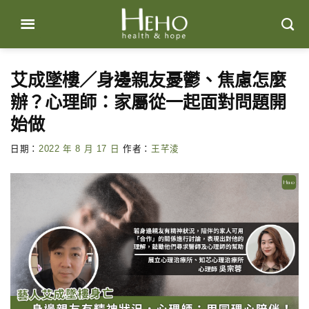
Skip
to
content
艾成墜樓／身邊親友憂鬱、焦慮怎麼
辦？心理師：家屬從一起面對問題開
始做
日期：
2022 年 8 月 17 日
作者：
王芊淩