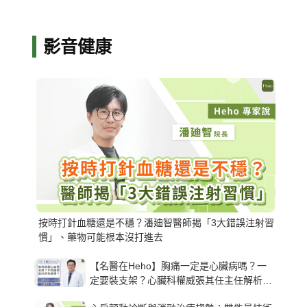
影音健康
按時打針血糖還是不穩？潘廸智醫師揭「3大錯誤注射習
慣」、藥物可能根本沒打進去
【名醫在Heho】胸痛一定是心臟病嗎？一
定要裝支架？心臟科權威張其任主任解析支
架種類、風險與選擇關鍵