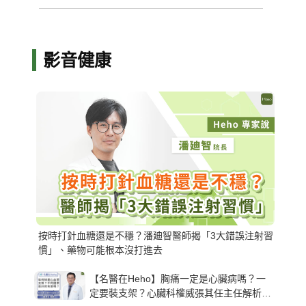
影音健康
按時打針血糖還是不穩？潘廸智醫師揭「3大錯誤注射習
慣」、藥物可能根本沒打進去
【名醫在Heho】胸痛一定是心臟病嗎？一
定要裝支架？心臟科權威張其任主任解析支