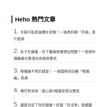
Heho 熱門文章
1.
手麻可能是身體在求救！一張表判讀「手麻」是
什麼病
2.
肚子左邊痛、右下腹痛是哪裡出問題？一張表秒
懂腹痛位置潛在疾病與警訊
3.
喉嚨痛不等於感冒！ 一張圖辨別四種「喉嚨
痛」疾病
4.
嘴巴有苦味，當心是4個器官發出警訊
5.
腸道決定了你的健康！好菌「存活率」是關鍵