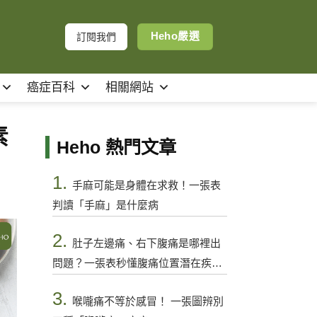
Heho嚴選
訂閱我們
癌症百科
相關網站
素
Heho 熱門文章
1.
手麻可能是身體在求救！一張表
判讀「手麻」是什麼病
2.
肚子左邊痛、右下腹痛是哪裡出
問題？一張表秒懂腹痛位置潛在疾病
與警訊
3.
喉嚨痛不等於感冒！ 一張圖辨別