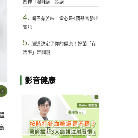
四種「喉嚨痛」疾病
4.
嘴巴有苦味，當心是4個器官發出
警訊
5.
腸道決定了你的健康！好菌「存
活率」是關鍵
影音健康
體
島