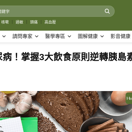
咳嗽
｜
過敏
｜
頭痛
｜
高血壓
請問專家
醫學專區
圖解健康
影音健康
尿病！掌握3大飲食原則逆轉胰島