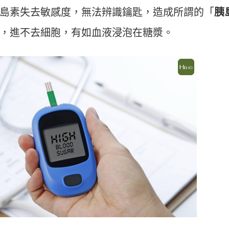
島素失去敏感度，無法辨識鑰匙，造成所謂的「
胰
，進不去細胞，有如血液浸泡在糖漿。