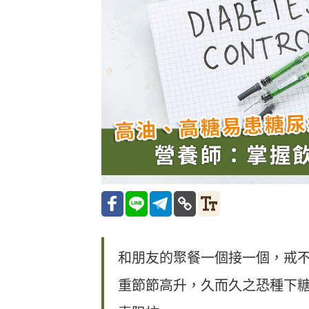
和朋友的聚餐一個接一個，戒
重節節高升，久而久之恐種下