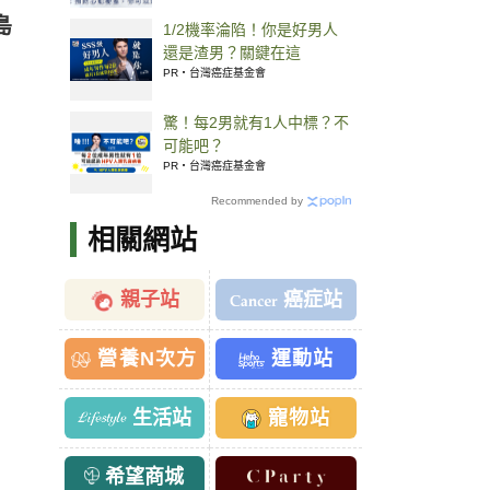
島
1/2機率淪陷！你是好男人
還是渣男？關鍵在這
PR・台灣癌症基金會
驚！每2男就有1人中標？不
可能吧？
PR・台灣癌症基金會
Recommended by
相關網站
親子站
癌症站
營養N次方
運動站
生活站
寵物站
希望商城