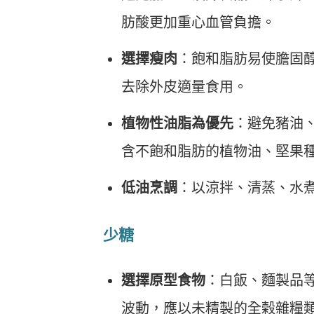
肪酸更加重心血管負擔。
選擇瘦肉
：飽和脂肪易使膽固
去除外皮適量食用。
植物性油脂為優先
：避免豬油
含不飽和脂肪的植物油、堅果
低油烹調
：以涼拌、清蒸、水
少糖
選擇原型食物
：白飯、麵製品
波動，應以未精製的全榖雜糧