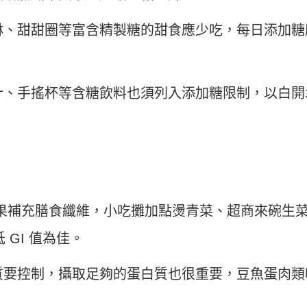
淋、甜甜圈等富含精製糖的甜食應少吃，每日添加糖
汁、手搖杯等含糖飲料也須列入添加糖限制，以白開
 2 果補充膳食纖維，小吃攤加點燙青菜、超商來碗生
 GI 值為佳。
質要控制，攝取足夠的蛋白質也很重要，豆魚蛋肉類