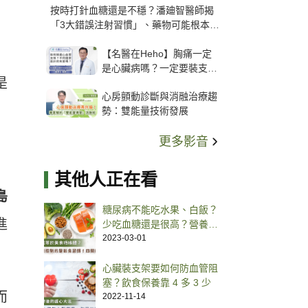
按時打針血糖還是不穩？潘廸智醫師揭
「3大錯誤注射習慣」、藥物可能根本沒
打進去
【名醫在Heho】胸痛一定
是心臟病嗎？一定要裝支
是
架？心臟科權威張其任主任
心房顫動診斷與消融治療趨
解析支架種類、風險與選擇
勢：雙能量技術發展
關鍵
更多影音
其他人正在看
島
糖尿病不能吃水果、白飯？
進
少吃血糖還是很高？營養
師：控制血糖靠 4 關鍵
2023-03-01
心臟裝支架要如何防血管阻
塞？飲食保養靠 4 多 3 少
而
2022-11-14