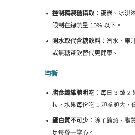
控制精製糖攝取
：蛋糕、冰淇
限制在總熱量 10% 以下。
開水取代含糖飲料
：汽水、果
或無糖茶飲替代更健康。
均衡
膳食纖維聰明吃
：每日 3 蔬
拉，水果每份吃 1 顆拳頭大，低
蛋白質不可少
：除了醣類、脂
足每餐一掌心。