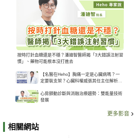
按時打針血糖還是不穩？潘廸智醫師揭「3大錯誤注射習
慣」、藥物可能根本沒打進去
【名醫在Heho】胸痛一定是心臟病嗎？一
定要裝支架？心臟科權威張其任主任解析支
架種類、風險與選擇關鍵
心房顫動診斷與消融治療趨勢：雙能量技術
發展
更多影音
相關網站