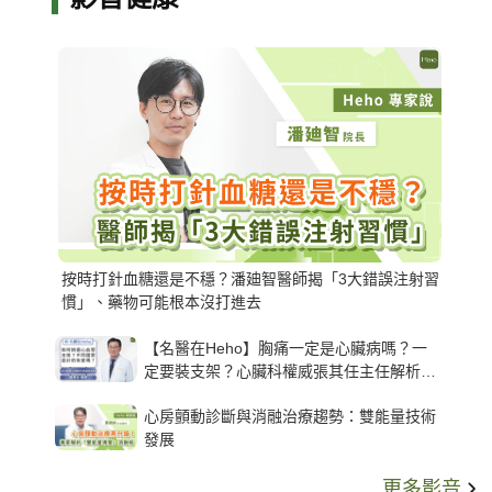
按時打針血糖還是不穩？潘廸智醫師揭「3大錯誤注射習
慣」、藥物可能根本沒打進去
【名醫在Heho】胸痛一定是心臟病嗎？一
定要裝支架？心臟科權威張其任主任解析支
架種類、風險與選擇關鍵
心房顫動診斷與消融治療趨勢：雙能量技術
發展
更多影音