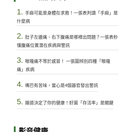
1.
手麻可能是身體在求救！一張表判讀「手麻」是
什麼病
2.
肚子左邊痛、右下腹痛是哪裡出問題？一張表秒
懂腹痛位置潛在疾病與警訊
3.
喉嚨痛不等於感冒！ 一張圖辨別四種「喉嚨
痛」疾病
4.
嘴巴有苦味，當心是4個器官發出警訊
5.
腸道決定了你的健康！好菌「存活率」是關鍵
影音健康