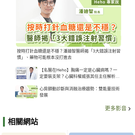
按時打針血糖還是不穩？潘廸智醫師揭「3大錯誤注射習
慣」、藥物可能根本沒打進去
【名醫在Heho】胸痛一定是心臟病嗎？一
定要裝支架？心臟科權威張其任主任解析支
架種類、風險與選擇關鍵
心房顫動診斷與消融治療趨勢：雙能量技術
發展
更多影音
相關網站