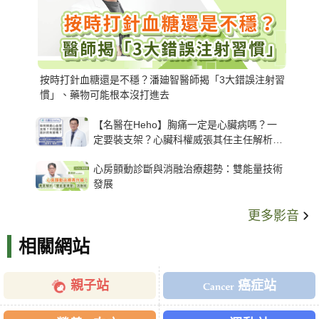
按時打針血糖還是不穩？潘廸智醫師揭「3大錯誤注射習
慣」、藥物可能根本沒打進去
【名醫在Heho】胸痛一定是心臟病嗎？一
定要裝支架？心臟科權威張其任主任解析支
架種類、風險與選擇關鍵
心房顫動診斷與消融治療趨勢：雙能量技術
發展
更多影音
相關網站
親子站
癌症站