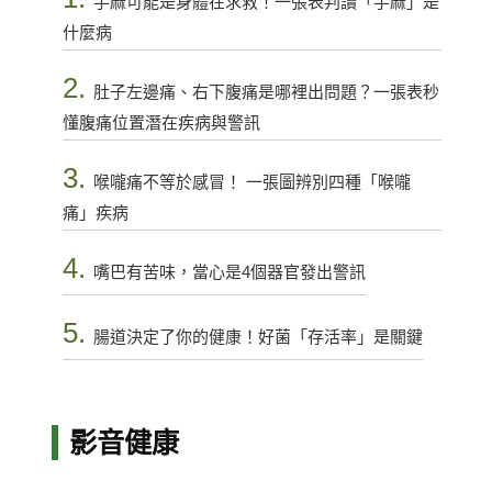
手麻可能是身體在求救！一張表判讀「手麻」是
什麼病
2.
肚子左邊痛、右下腹痛是哪裡出問題？一張表秒
懂腹痛位置潛在疾病與警訊
3.
喉嚨痛不等於感冒！ 一張圖辨別四種「喉嚨
痛」疾病
4.
嘴巴有苦味，當心是4個器官發出警訊
5.
腸道決定了你的健康！好菌「存活率」是關鍵
影音健康