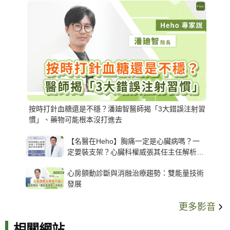
按時打針血糖還是不穩？潘廸智醫師揭「3大錯誤注射習
慣」、藥物可能根本沒打進去
【名醫在Heho】胸痛一定是心臟病嗎？一
定要裝支架？心臟科權威張其任主任解析支
架種類、風險與選擇關鍵
心房顫動診斷與消融治療趨勢：雙能量技術
發展
更多影音
相關網站