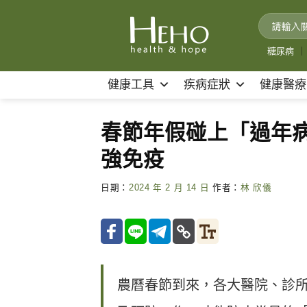
Skip
to
content
糖尿病
｜
健康工具
疾病症狀
健康醫療
春節年假碰上「過年病
強免疫
日期：
2024 年 2 月 14 日
作者：
林 欣儀
農曆春節到來，各大醫院、診