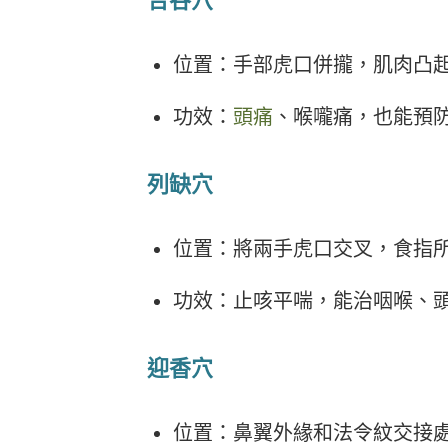
合谷穴
位置：手部虎口併攏，肌肉凸
功效：
頭痛
、喉嚨痛，也能預
列缺穴
位置：將兩手虎口交叉，食指
功效：止咳平喘，能治咽喉、
迎香穴
位置：鼻翼外緣和法令紋交接