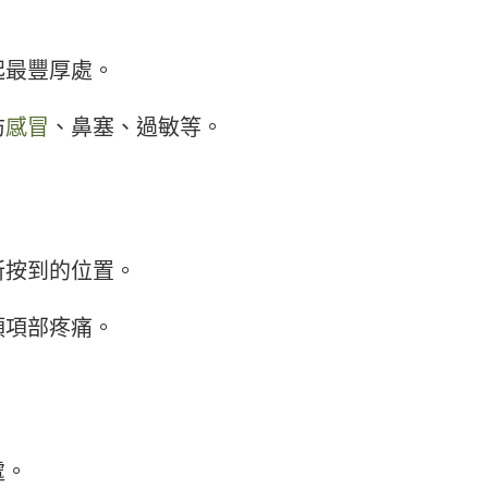
起最豐厚處。
防
感冒
、鼻塞、過敏等。
所按到的位置。
頭項部疼痛。
處。