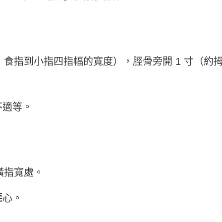
，食指到小指四指幅的寬度），脛骨旁開 1 寸（約
不適等。
橫指寬處。
噁心。