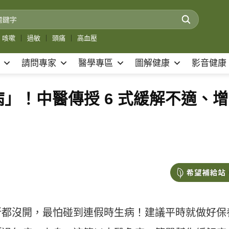
咳嗽
｜
過敏
｜
頭痛
｜
高血壓
請問專家
醫學專區
圖解健康
影音健康
」！中醫傳授 6 式緩解不適、增
所都沒開，最怕碰到連假時生病！建議平時就做好保