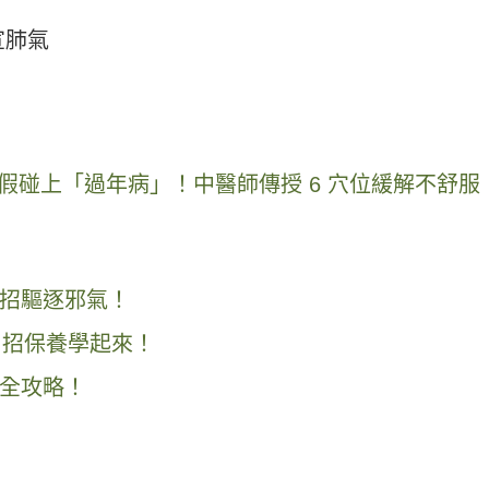
宣肺氣
連假碰上「過年病」！中醫師傳授 6 穴位緩解不舒服
招驅逐邪氣！
 招保養學起來！
全攻略！