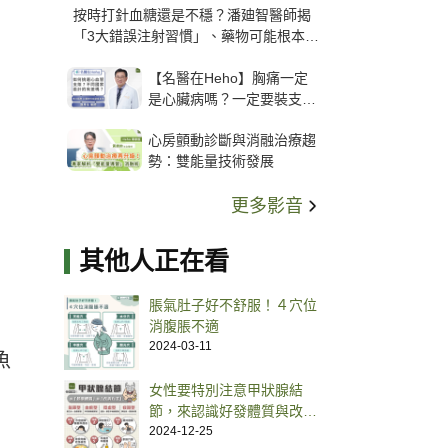
按時打針血糖還是不穩？潘廸智醫師揭
「3大錯誤注射習慣」、藥物可能根本沒
打進去
【名醫在Heho】胸痛一定
是心臟病嗎？一定要裝支
架？心臟科權威張其任主任
心房顫動診斷與消融治療趨
解析支架種類、風險與選擇
勢：雙能量技術發展
關鍵
更多影音
其他人正在看
脹氣肚子好不舒服！４穴位
消腹脹不適
2024-03-11
魚
女性要特別注意甲狀腺結
節，來認識好發體質與改善
方式！
2024-12-25