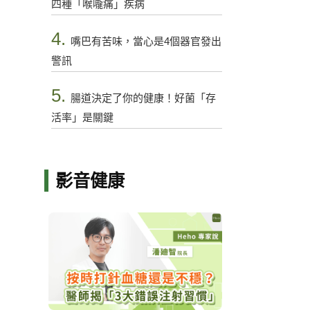
四種「喉嚨痛」疾病
4.
嘴巴有苦味，當心是4個器官發出
警訊
5.
腸道決定了你的健康！好菌「存
活率」是關鍵
影音健康