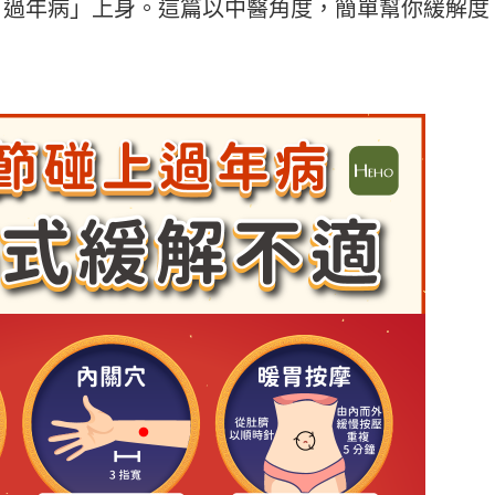
「過年病」上身。這篇以中醫角度，簡單幫你緩解度