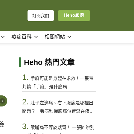
Heho嚴選
訂閱我們
癌症百科
相關網站
Heho 熱門文章
1.
手麻可能是身體在求救！一張表
判讀「手麻」是什麼病
2.
肚子左邊痛、右下腹痛是哪裡出
問題？一張表秒懂腹痛位置潛在疾病
與警訊
養
3.
喉嚨痛不等於感冒！ 一張圖辨別