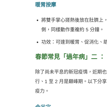
暖胃按摩
將雙手掌心搓熱後放在肚臍上
側，同樣動作重複約 5 分鐘。
功效：可達到暖胃、促消化、
春節常見「過年病」二 ：
除了尚未平息的新冠疫情，近期也
行、1 至 2 月是巔峰期。以下
疫力。