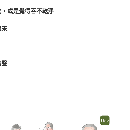
物，或是覺得吞不乾淨
出來
嚕聲