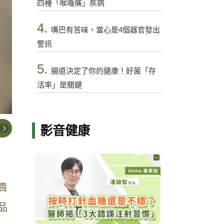
四種「喉嚨痛」疾病
4.
嘴巴有苦味，當心是4個器官發出
警訊
5.
腸道決定了你的健康！好菌「存
活率」是關鍵
影音健康
貴
品