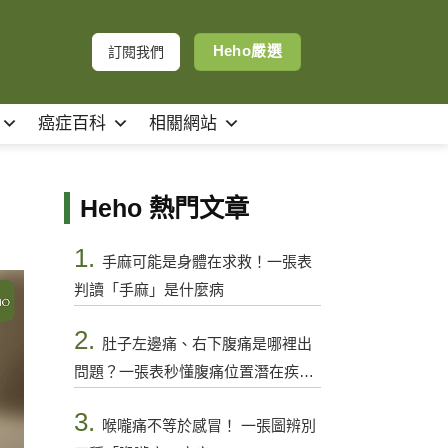
Heho嚴選
訂閱我們
癌症百科
相關網站
！
Heho 熱門文章
1.
手麻可能是身體在求救！一張表
判讀「手麻」是什麼病
2.
肚子左邊痛、右下腹痛是哪裡出
問題？一張表秒懂腹痛位置潛在疾病
與警訊
3.
喉嚨痛不等於感冒！ 一張圖辨別