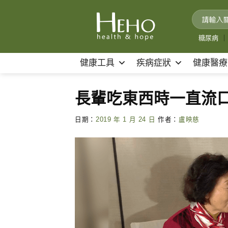
Skip
to
content
糖尿病
｜
健康工具
疾病症狀
健康醫療
長輩吃東西時一直流
日期：
2019 年 1 月 24 日
作者：
盧映慈