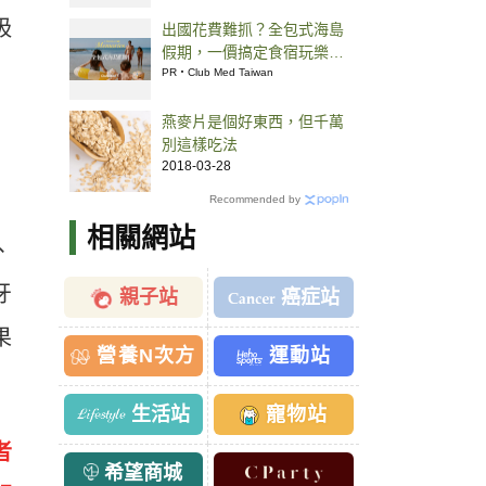
吸
出國花費難抓？全包式海島
假期，一價搞定食宿玩樂，
省錢更省心！
PR・Club Med Taiwan
燕麥片是個好東西，但千萬
別這樣吃法
2018-03-28
Recommended by
相關網站
、
牙
親子站
癌症站
果
營養N次方
運動站
生活站
寵物站
者
希望商城