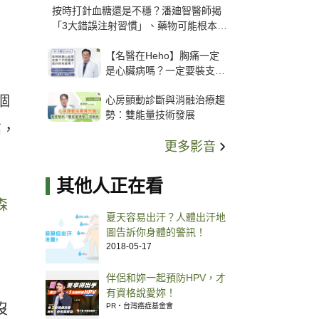
按時打針血糖還是不穩？潘廸智醫師揭
「3大錯誤注射習慣」、藥物可能根本沒
打進去
【名醫在Heho】胸痛一定
是心臟病嗎？一定要裝支
架？心臟科權威張其任主任
個
心房顫動診斷與消融治療趨
解析支架種類、風險與選擇
勢：雙能量技術發展
關鍵
高，
更多影音
其他人正在看
森
夏天容易出汗？人體出汗地
圖告訴你身體的警訊！
2018-05-17
伴侶和妳一起預防HPV，才
有資格說愛妳！
沒
PR・台灣癌症基金會