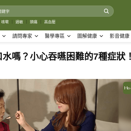
咳嗽
｜
過敏
｜
頭痛
｜
高血壓
請問專家
醫學專區
圖解健康
影音健康
口水嗎？小心吞嚥困難的7種症狀