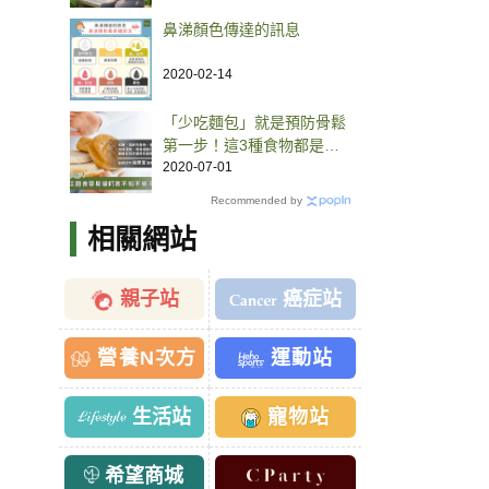
鼻涕顏色傳達的訊息
2020-02-14
「少吃麵包」就是預防骨鬆
第一步！這3種食物都是鈣
質殺手
2020-07-01
Recommended by
相關網站
親子站
癌症站
營養N次方
運動站
生活站
寵物站
希望商城