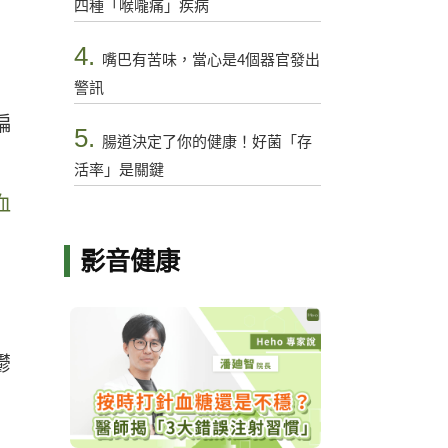
四種「喉嚨痛」疾病
4.
嘴巴有苦味，當心是4個器官發出
警訊
偏
5.
腸道決定了你的健康！好菌「存
活率」是關鍵
血
影音健康
鬱