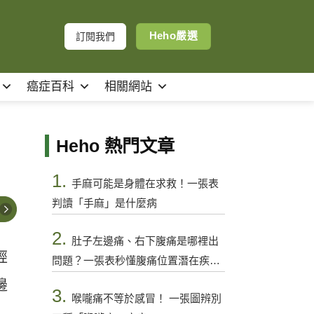
Heho嚴選
訂閱我們
癌症百科
相關網站
Heho 熱門文章
1.
手麻可能是身體在求救！一張表
判讀「手麻」是什麼病
2.
肚子左邊痛、右下腹痛是哪裡出
經
問題？一張表秒懂腹痛位置潛在疾病
與警訊
邊
3.
喉嚨痛不等於感冒！ 一張圖辨別