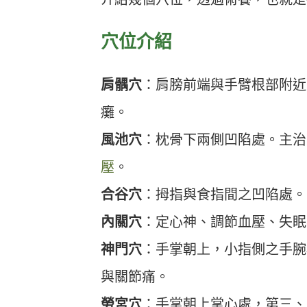
穴位介紹
肩髃穴
：肩膀前端與手臂根部附近
癱。
風池穴
：枕骨下兩側凹陷處。主治
壓
。
合谷穴
：拇指與食指間之凹陷處。
內關穴
：定心神、調節血壓、失眠
神門穴
：手掌朝上，小指側之手腕
與關節痛。
勞宮穴
：手掌朝上掌心處，第三、