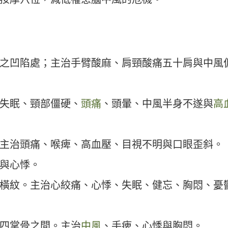
之凹陷處；主治手臂酸麻、肩頸酸痛五十肩與中風
失眠、頸部僵硬、
頭痛
、頭暈、中風半身不遂與
高
主治頭痛、喉痺、高血壓、目視不明與口眼歪斜。
與心悸。
橫紋。主治心絞痛、心悸、失眠、健忘、胸悶、憂
四掌骨之間。主治
中風
、手痺、心悸與胸悶。