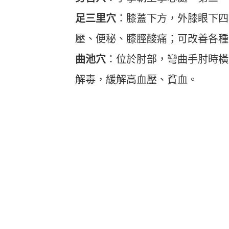
足三里穴
：膝蓋下方，外膝眼下四橫
壓、便秘、膝脛酸痛；可改善各種
曲池穴
：位於肘部，彎曲手肘時橫
解毒，緩解高血壓、貧血。