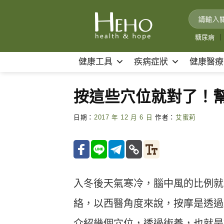
Skip
to
content
糖尿病
｜
健康工具
疾病症狀
健康醫療
按這些穴位就對了！
日期：
2017 年 12 月 6 日
作者：
艾蜜莉
入冬後天氣寒冷，腦中風的比例就
絡，以西醫角度來說，按摩是透過
介紹幾個穴位，透過術養，也就是