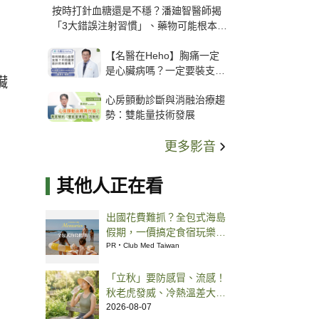
按時打針血糖還是不穩？潘廸智醫師揭
「3大錯誤注射習慣」、藥物可能根本沒
打進去
【名醫在Heho】胸痛一定
是心臟病嗎？一定要裝支
臟
架？心臟科權威張其任主任
心房顫動診斷與消融治療趨
解析支架種類、風險與選擇
勢：雙能量技術發展
關鍵
更多影音
其他人正在看
出國花費難抓？全包式海島
假期，一價搞定食宿玩樂，
省錢更省心！
PR・Club Med Taiwan
「立秋」要防感冒、流感！
秋老虎發威、冷熱溫差大，
中醫推預防 5 方法
2026-08-07