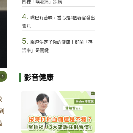
四種「喉嚨痛」疾病
4.
嘴巴有苦味，當心是4個器官發出
警訊
5.
腸道決定了你的健康！好菌「存
活率」是關鍵
影音健康
放
到
造