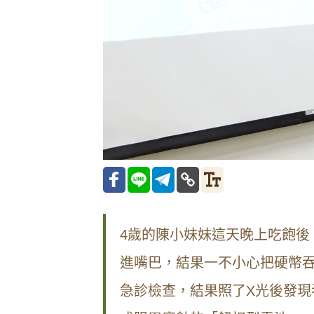
4歲的陳小妹妹這天晚上吃飽後
進嘴巴，結果一不小心把硬幣
急診檢查，結果照了X光後發