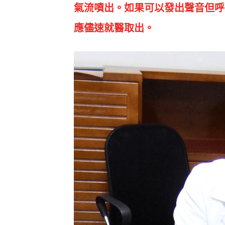
氣流噴出。如果可以發出聲音但呼
應儘速就醫取出。