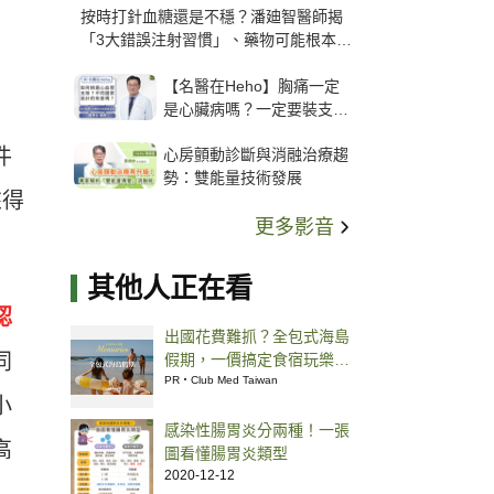
按時打針血糖還是不穩？潘廸智醫師揭
「3大錯誤注射習慣」、藥物可能根本沒
打進去
【名醫在Heho】胸痛一定
是心臟病嗎？一定要裝支
架？心臟科權威張其任主任
件
心房顫動診斷與消融治療趨
解析支架種類、風險與選擇
勢：雙能量技術發展
關鍵
來得
更多影音
其他人正在看
認
出國花費難抓？全包式海島
同
假期，一價搞定食宿玩樂，
省錢更省心！
PR・Club Med Taiwan
小
感染性腸胃炎分兩種！一張
高
圖看懂腸胃炎類型
2020-12-12