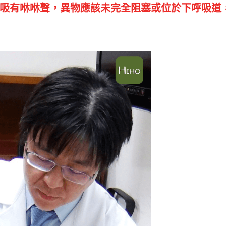
吸有咻咻聲，異物應該未完全阻塞或位於下呼吸道