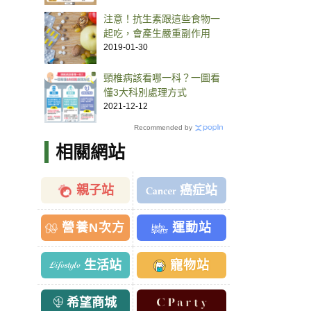
注意！抗生素跟這些食物一
起吃，會產生嚴重副作用
2019-01-30
頸椎病該看哪一科？一圖看
懂3大科別處理方式
2021-12-12
Recommended by
相關網站
親子站
癌症站
營養N次方
運動站
生活站
寵物站
希望商城