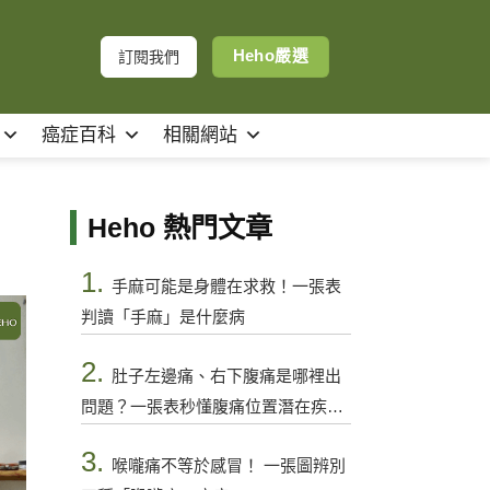
Heho嚴選
訂閱我們
癌症百科
相關網站
Heho 熱門文章
1.
手麻可能是身體在求救！一張表
判讀「手麻」是什麼病
2.
肚子左邊痛、右下腹痛是哪裡出
問題？一張表秒懂腹痛位置潛在疾病
與警訊
3.
喉嚨痛不等於感冒！ 一張圖辨別