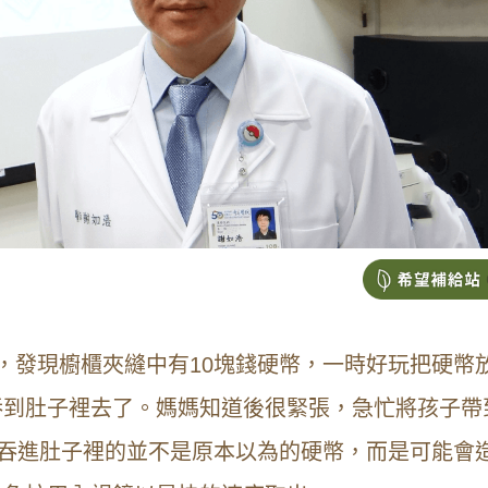
，發現櫥櫃夾縫中有10塊錢硬幣，一時好玩把硬幣
吞到肚子裡去了。媽媽知道後很緊張，急忙將孩子帶
現吞進肚子裡的並不是原本以為的硬幣，而是可能會