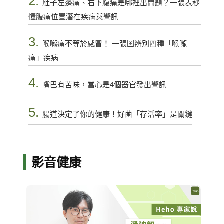
2.
肚子左邊痛、右下腹痛是哪裡出問題？一張表秒
懂腹痛位置潛在疾病與警訊
3.
喉嚨痛不等於感冒！ 一張圖辨別四種「喉嚨
痛」疾病
4.
嘴巴有苦味，當心是4個器官發出警訊
5.
腸道決定了你的健康！好菌「存活率」是關鍵
影音健康