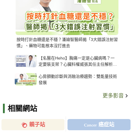
按時打針血糖還是不穩？潘廸智醫師揭「3大錯誤注射習
慣」、藥物可能根本沒打進去
【名醫在Heho】胸痛一定是心臟病嗎？一
定要裝支架？心臟科權威張其任主任解析支
架種類、風險與選擇關鍵
心房顫動診斷與消融治療趨勢：雙能量技術
發展
更多影音
相關網站
親子站
癌症站