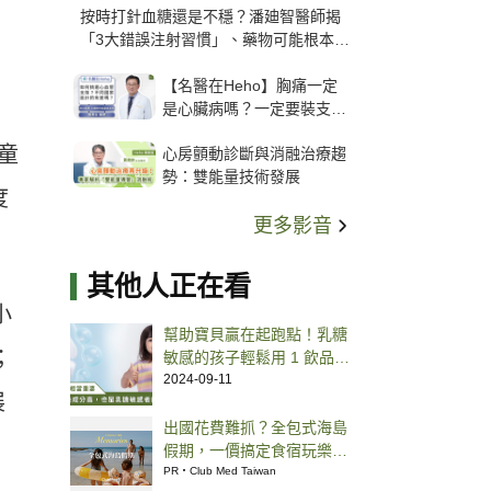
按時打針血糖還是不穩？潘廸智醫師揭
「3大錯誤注射習慣」、藥物可能根本沒
打進去
【名醫在Heho】胸痛一定
是心臟病嗎？一定要裝支
架？心臟科權威張其任主任
童
心房顫動診斷與消融治療趨
解析支架種類、風險與選擇
勢：雙能量技術發展
關鍵
度
更多影音
其他人正在看
小
幫助寶貝贏在起跑點！乳糖
；
敏感的孩子輕鬆用 1 飲品替
換牛奶就能補好鈣
2024-09-11
展
出國花費難抓？全包式海島
假期，一價搞定食宿玩樂，
省錢更省心！
PR・Club Med Taiwan