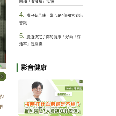
四種「喉嚨痛」疾病
4.
嘴巴有苦味，當心是4個器官發出
警訊
5.
腸道決定了你的健康！好菌「存
活率」是關鍵
影音健康
的
把