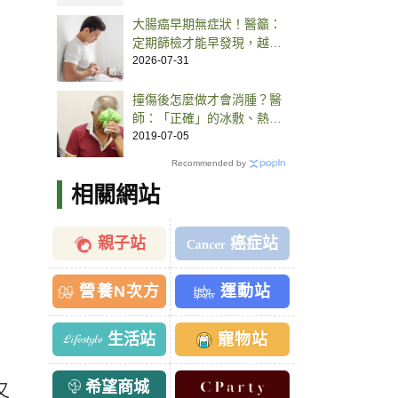
大腸癌早期無症狀！醫籲：
定期篩檢才能早發現，越快
治療有機會控制
2026-07-31
撞傷後怎麼做才會消腫？醫
師：「正確」的冰敷、熱
敷、按摩
2019-07-05
Recommended by
相關網站
親子站
癌症站
營養N次方
運動站
生活站
寵物站
希望商城
又