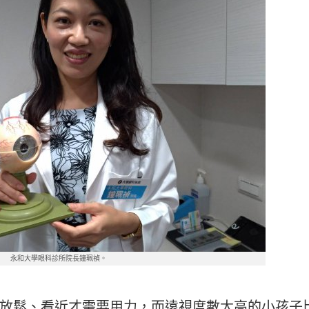
永和大學眼科診所院長鐘珮禎。
放鬆、看近才需要用力，而遠視度數太高的小孩子