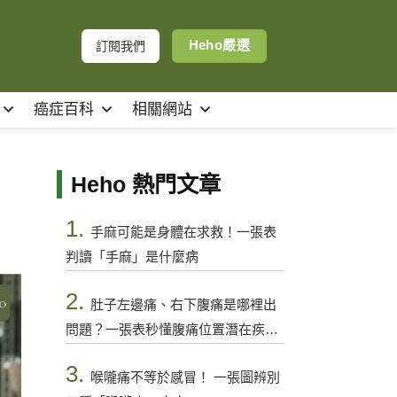
Heho嚴選
訂閱我們
癌症百科
相關網站
Heho 熱門文章
1.
手麻可能是身體在求救！一張表
判讀「手麻」是什麼病
2.
肚子左邊痛、右下腹痛是哪裡出
問題？一張表秒懂腹痛位置潛在疾病
與警訊
3.
喉嚨痛不等於感冒！ 一張圖辨別