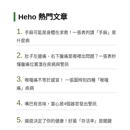
Heho 熱門文章
1.
手麻可能是身體在求救！一張表判讀「手麻」是
什麼病
2.
肚子左邊痛、右下腹痛是哪裡出問題？一張表秒
懂腹痛位置潛在疾病與警訊
3.
喉嚨痛不等於感冒！ 一張圖辨別四種「喉嚨
痛」疾病
4.
嘴巴有苦味，當心是4個器官發出警訊
5.
腸道決定了你的健康！好菌「存活率」是關鍵