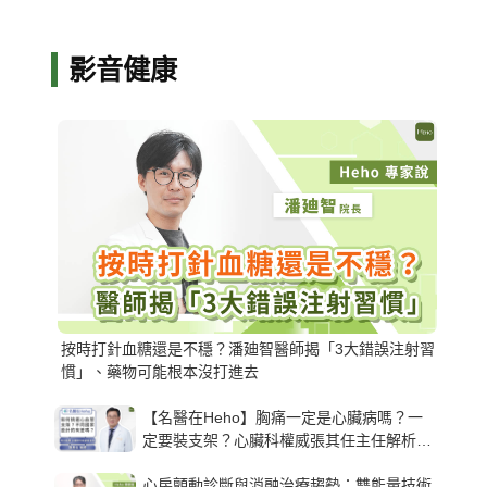
影音健康
按時打針血糖還是不穩？潘廸智醫師揭「3大錯誤注射習
慣」、藥物可能根本沒打進去
【名醫在Heho】胸痛一定是心臟病嗎？一
定要裝支架？心臟科權威張其任主任解析支
架種類、風險與選擇關鍵
心房顫動診斷與消融治療趨勢：雙能量技術