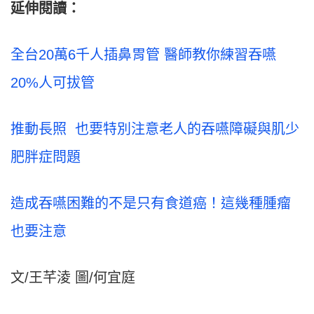
延伸閱讀：
全台20萬6千人插鼻胃管 醫師教你練習吞嚥
20%人可拔管
推動長照 也要特別注意老人的吞嚥障礙與肌少
肥胖症問題
造成吞嚥困難的不是只有食道癌！這幾種腫瘤
也要注意
文/王芊淩 圖/何宜庭