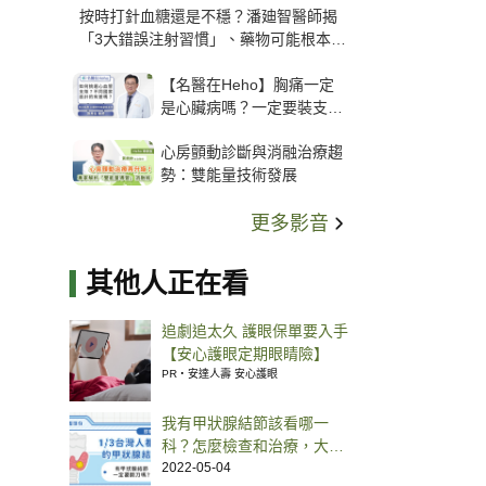
按時打針血糖還是不穩？潘廸智醫師揭
「3大錯誤注射習慣」、藥物可能根本沒
打進去
【名醫在Heho】胸痛一定
是心臟病嗎？一定要裝支
架？心臟科權威張其任主任
心房顫動診斷與消融治療趨
解析支架種類、風險與選擇
勢：雙能量技術發展
關鍵
更多影音
其他人正在看
追劇追太久 護眼保單要入手
【安心護眼定期眼睛險】
PR・安達人壽 安心護眼
我有甲狀腺結節該看哪一
科？怎麼檢查和治療，大家
常見問題醫師來詳解！
2022-05-04