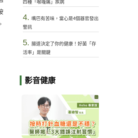
四種「喉嚨痛」疾病
按
4.
嘴巴有苦味，當心是4個器官發出
。
警訊
5.
腸道決定了你的健康！好菌「存
活率」是關鍵
影音健康