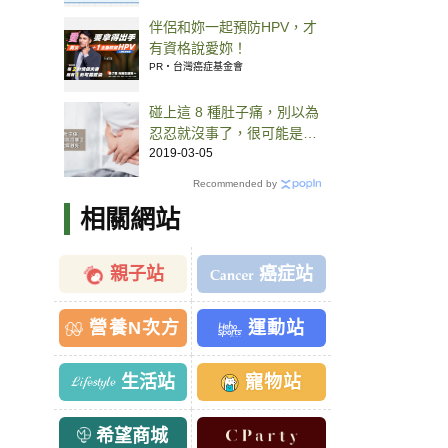
伴侶和妳一起預防HPV，才
有資格說愛妳！
PR・台灣癌症基金會
碰上這 8 種肚子痛，別以為
忍忍就沒事了，很可能是大
病徵兆
2019-03-05
Recommended by
相關網站
親子站
癌症站
營養N次方
運動站
生活站
寵物站
希望商城