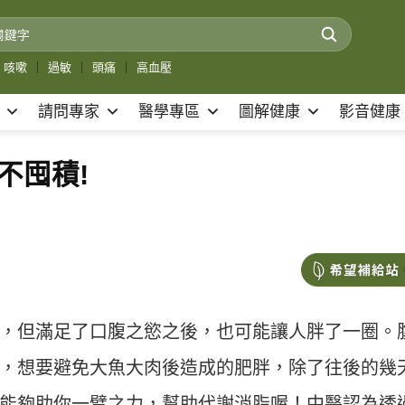
咳嗽
｜
過敏
｜
頭痛
｜
高血壓
請問專家
醫學專區
圖解健康
影音健康
不囤積!
，但滿足了口腹之慾之後，也可能讓人胖了一圈。
，想要避免大魚大肉後造成的肥胖，除了往後的幾
能夠助你一臂之力，幫助代謝消脂喔！中醫認為透