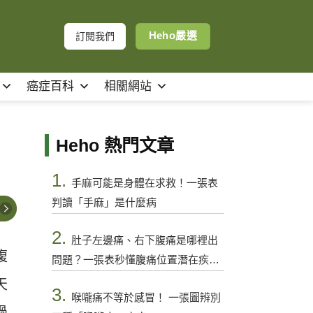
Heho嚴選
訂閱我們
癌症百科
相關網站
Heho 熱門文章
1.
手麻可能是身體在求救！一張表
判讀「手麻」是什麼病
2.
肚子左邊痛、右下腹痛是哪裡出
腹
問題？一張表秒懂腹痛位置潛在疾病
與警訊
天
3.
喉嚨痛不等於感冒！ 一張圖辨別
過