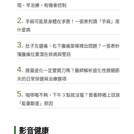
現、早治療，有機會控制
2.
手麻可能是身體在求救！一張表判讀「手麻」是
什麼病
3.
肚子左邊痛、右下腹痛是哪裡出問題？一張表秒
懂腹痛位置潛在疾病與警訊
4.
膝蓋退化一定要開刀嗎？醫師解析退化性膝關節
炎的日常保健與治療選項
5.
咖啡喝不夠，下午 3 點就沒電？營養師揭上班族
「能量斷崖」原因
影音健康