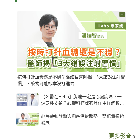
按時打針血糖還是不穩？潘廸智醫師揭「3大錯誤注射習
慣」、藥物可能根本沒打進去
【名醫在Heho】胸痛一定是心臟病嗎？一
定要裝支架？心臟科權威張其任主任解析支
架種類、風險與選擇關鍵
心房顫動診斷與消融治療趨勢：雙能量技術
發展
更多影音