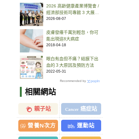
2026 高齡健康產業博覽會 /
經濟部技術司專館 3 大展
區、30 項高齡健康科技一
2026-08-07
次看
皮膚發癢千萬別輕忽，你可
能出現這8大病症
2018-04-18
眼白有血但不痛？結膜下出
血的３大原因及預防方法
2022-05-31
Recommended by
相關網站
親子站
癌症站
營養N次方
運動站