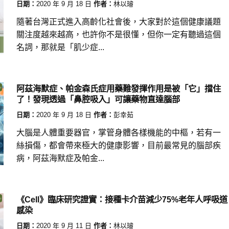
日期：
2020 年 9 月 18 日
作者：
林以璿
隨著台灣正式進入高齡化社會後，大家對於這個健康議題
關注度越來越高，也許你不是很懂，但你一定有聽過這個
名詞，那就是「肌少症...
阿茲海默症、帕金森氏症用藥難發揮作用是被「它」擋住
了！發現透過「鼻腔吸入」可讓藥物直達腦部
日期：
2020 年 9 月 18 日
作者：
彭幸茹
大腦是人體重要器官，掌管身體各樣機能的中樞，若有一
絲損傷，都會帶來極大的健康影響，目前最常見的腦部疾
病，阿茲海默症及帕金...
《Cell》臨床研究證實：接種卡介苗減少75%老年人呼吸道
感染
日期：
2020 年 9 月 11 日
作者：
林以璿