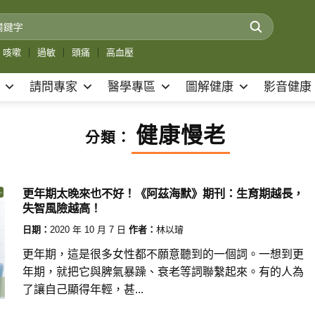
咳嗽
｜
過敏
｜
頭痛
｜
高血壓
請問專家
醫學專區
圖解健康
影音健康
健康慢老
分類：
更年期太晚來也不好！《阿茲海默》期刊：生育期越長，
失智風險越高！
日期：
2020 年 10 月 7 日
作者：
林以璿
更年期，這是很多女性都不願意聽到的一個詞。一想到更
年期，就把它與脾氣暴躁、衰老等詞聯繫起來。有的人為
了讓自己顯得年輕，甚...