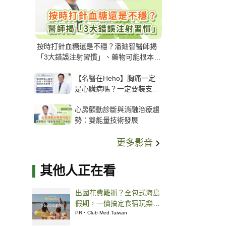
按時打針血糖還是不穩？潘廸智醫師揭
「3大錯誤注射習慣」、藥物可能根本沒
打進去
【名醫在Heho】胸痛一定
是心臟病嗎？一定要裝支
架？心臟科權威張其任主任
心房顫動診斷與消融治療趨
解析支架種類、風險與選擇
勢：雙能量技術發展
關鍵
更多影音
其他人正在看
出國花費難抓？全包式海島
假期，一價搞定食宿玩樂，
省錢更省心！
PR・Club Med Taiwan