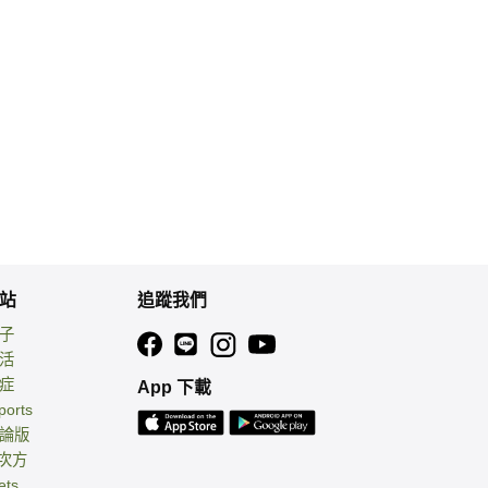
站
追蹤我們
親子
生活
癌症
App 下載
ports
討論版
 次方
ets