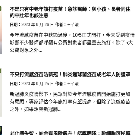
不是只有中老年該打疫苗！急診醫師：與小孩、長者同住
的中壯年也該注意
日期：
2020 年 9 月 26 日
作者：
王芊淩
今年流感疫苗在中秋節過後，10/5正式開打，今天受到疫情
影響不少醫師都呼籲有公費對象者都盡量去施打。除了5大
公費對象之外...
不只打流感疫苗防新冠！肺炎鏈球菌疫苗成老年人防護罩
日期：
2020 年 9 月 25 日
作者：
王芊淩
新冠肺炎疫情影下，民眾對於今年流感疫苗開始施打更加
有意願，專家評估今年施打率有望提高，但除了流感疫苗
之外，如果想與新冠肺...
老化讓失智、帕金森風險飆升！諾獎團隊：幹細胞可逆轉