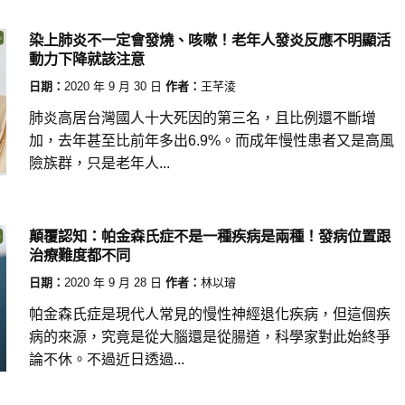
染上肺炎不一定會發燒、咳嗽！老年人發炎反應不明顯活
動力下降就該注意
日期：
2020 年 9 月 30 日
作者：
王芊淩
肺炎高居台灣國人十大死因的第三名，且比例還不斷增
加，去年甚至比前年多出6.9%。而成年慢性患者又是高風
險族群，只是老年人...
顛覆認知：帕金森氏症不是一種疾病是兩種！發病位置跟
治療難度都不同
日期：
2020 年 9 月 28 日
作者：
林以璿
帕金森氏症是現代人常見的慢性神經退化疾病，但這個疾
病的來源，究竟是從大腦還是從腸道，科學家對此始終爭
論不休。不過近日透過...