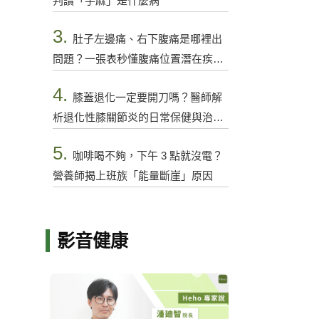
判讀「手麻」是什麼病
3.
肚子左邊痛、右下腹痛是哪裡出
問題？一張表秒懂腹痛位置潛在疾病
與警訊
4.
膝蓋退化一定要開刀嗎？醫師解
析退化性膝關節炎的日常保健與治療
選項
5.
咖啡喝不夠，下午 3 點就沒電？
營養師揭上班族「能量斷崖」原因
影音健康