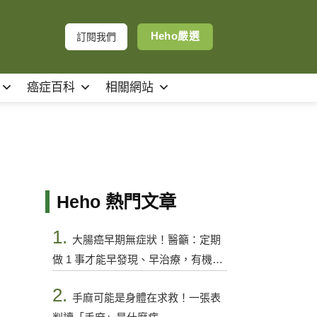
Heho嚴選
訂閱我們
癌症百科
相關網站
Heho 熱門文章
1.
大腸癌早期無症狀！醫籲：定期
做 1 事才能早發現、早治療，有機會
控制
2.
手麻可能是身體在求救！一張表