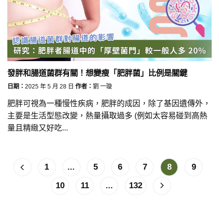
發胖和腸道菌群有關！想變瘦「肥胖菌」比例是關鍵
日期：
2025 年 5 月 28 日
作者：
劉 一璇
肥胖可視為一種慢性疾病，肥胖的成因，除了基因遺傳外，
主要是生活型態改變，熱量攝取過多 (例如太容易碰到高熱
量且精緻又好吃...
1
...
5
6
7
8
9
10
11
...
132