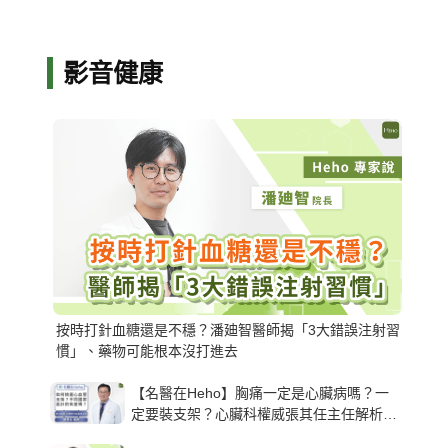
影音健康
按時打針血糖還是不穩？潘廸智醫師揭「3大錯誤注射習
慣」、藥物可能根本沒打進去
【名醫在Heho】胸痛一定是心臟病嗎？一
定要裝支架？心臟科權威張其任主任解析支
架種類、風險與選擇關鍵