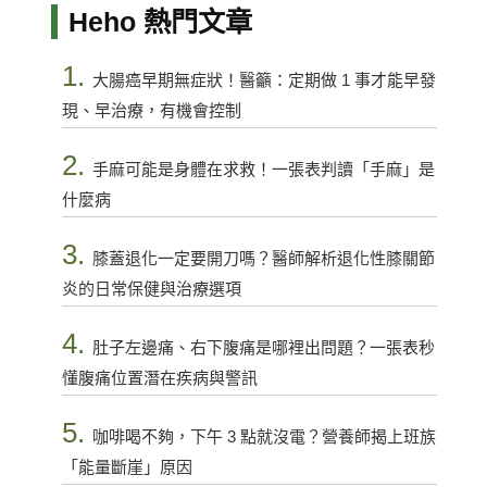
Heho 熱門文章
1.
大腸癌早期無症狀！醫籲：定期做 1 事才能早發
現、早治療，有機會控制
2.
手麻可能是身體在求救！一張表判讀「手麻」是
什麼病
3.
膝蓋退化一定要開刀嗎？醫師解析退化性膝關節
炎的日常保健與治療選項
4.
肚子左邊痛、右下腹痛是哪裡出問題？一張表秒
懂腹痛位置潛在疾病與警訊
5.
咖啡喝不夠，下午 3 點就沒電？營養師揭上班族
「能量斷崖」原因