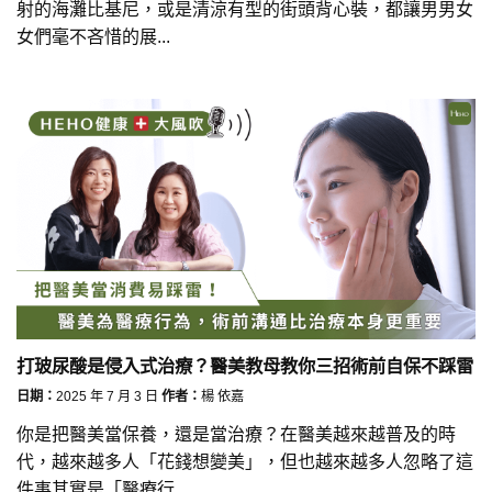
射的海灘比基尼，或是清涼有型的街頭背心裝，都讓男男女
女們毫不吝惜的展...
打玻尿酸是侵入式治療？醫美教母教你三招術前自保不踩雷
日期：
2025 年 7 月 3 日
作者：
楊 依嘉
你是把醫美當保養，還是當治療？在醫美越來越普及的時
代，越來越多人「花錢想變美」，但也越來越多人忽略了這
件事其實是「醫療行...