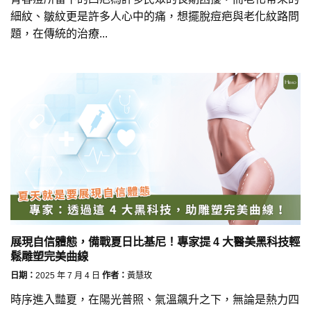
細紋、皺紋更是許多人心中的痛，想擺脫痘疤與老化紋路問
題，在傳統的治療...
展現自信體態，備戰夏日比基尼！專家提 4 大醫美黑科技輕
鬆雕塑完美曲線
日期：
2025 年 7 月 4 日
作者：
黃慧玫
時序進入豔夏，在陽光普照、氣溫飆升之下，無論是熱力四