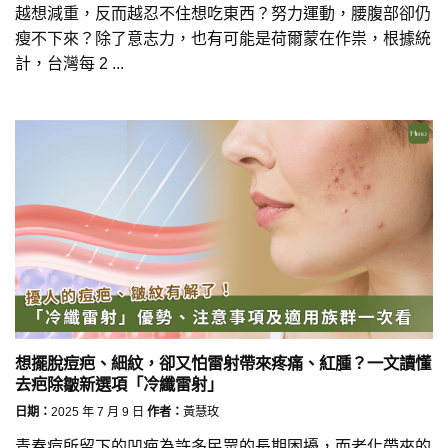
越想減重，反而越忍不住想吃東西？努力運動，腰腹部卻仍
瘦不下來？除了意志力，也有可能是荷爾蒙在作祟，根據統
計，台灣每 2 ...
想擺脫痘疤、細紋，卻又怕雷射帶來疼痛、紅腫？一文讀懂
去疤除皺新選項「冷纖雷射」
日期：
2025 年 7 月 9 日
作者：
黃慧玫
青春痘所留下的凹疤為許多民眾的長期困擾，而老化帶來的