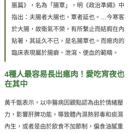
脹篇》，名為「腸覃」，明《政治準繩》中
指出：夫腸者大腸也，覃者延也。…今寒客
於大腸，故衛氣不榮，有所繫止而結瘕在內
貼著，其延久不已，是名腸覃也。而瘜肉的
臨床表現屬於腸癖、泄瀉、便血的範疇。
4種人最容易長出瘜肉！愛吃宵夜也
在其中
黃千甄表示，以中醫病因觀點認為由於情緒壓
力，影響肝脾功能，導致體內濕熱邪毒和痰濕
內生，或者是由於飲食不加節制，偏食油膩重