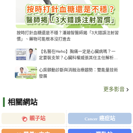
按時打針血糖還是不穩？潘廸智醫師揭「3大錯誤注射習
慣」、藥物可能根本沒打進去
【名醫在Heho】胸痛一定是心臟病嗎？一
定要裝支架？心臟科權威張其任主任解析支
架種類、風險與選擇關鍵
心房顫動診斷與消融治療趨勢：雙能量技術
發展
更多影音
相關網站
親子站
癌症站