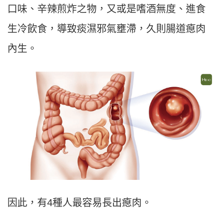
口味、辛辣煎炸之物，又或是嗜酒無度、進食
生冷飲食，導致痰濕邪氣壅滯，久則腸道瘜肉
內生。
因此，有4種人最容易長出瘜肉。