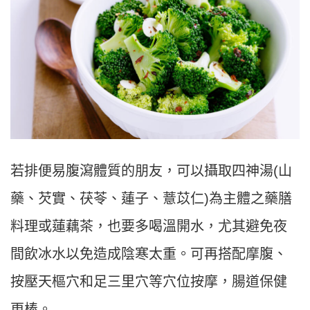
若排便易腹瀉體質的朋友，可以攝取四神湯(山
藥、芡實、茯苓、蓮子、薏苡仁)為主體之藥膳
料理或蓮藕茶，也要多喝溫開水，尤其避免夜
間飲冰水以免造成陰寒太重。可再搭配摩腹、
按壓天樞穴和足三里穴等穴位按摩，腸道保健
更棒。