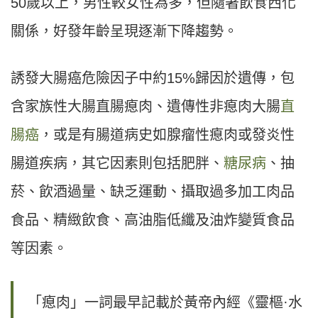
50歲以上，男性較女性為多，但隨著飲食西化
關係，好發年齡呈現逐漸下降趨勢。
誘發大腸癌危險因子中約15%歸因於遺傳，包
含家族性大腸直腸瘜肉、遺傳性非瘜肉大腸
直
腸癌
，或是有腸道病史如腺瘤性瘜肉或發炎性
腸道疾病，其它因素則包括肥胖、
糖尿病
、抽
菸、飲酒過量、缺乏運動、攝取過多加工肉品
食品、精緻飲食、高油脂低纖及油炸變質食品
等因素。
「瘜肉」一詞最早記載於黃帝內經《靈樞·水