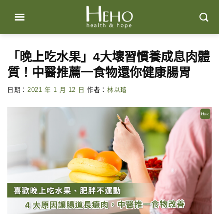
Skip
to
content
「晚上吃水果」4大壞習慣養成息肉體
質！中醫推薦一食物還你健康腸胃
日期：
2021 年 1 月 12 日
作者：
林以璿