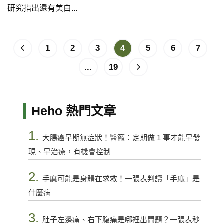
研究指出還有美白...
1
2
3
4
5
6
7
...
19
Heho 熱門文章
1.
大腸癌早期無症狀！醫籲：定期做 1 事才能早發
現、早治療，有機會控制
2.
手麻可能是身體在求救！一張表判讀「手麻」是
什麼病
3.
肚子左邊痛、右下腹痛是哪裡出問題？一張表秒