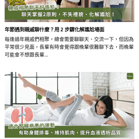
年節遇到親戚聊什麼？用 2 步驟化解尷尬場面
每逢過年親戚們相聚，總會需要聊聊天、交流一下，但因為
平常很少見面，長輩有時會覺得跟晚輩很難聊下去，而晚輩
可能會不想跟長輩...