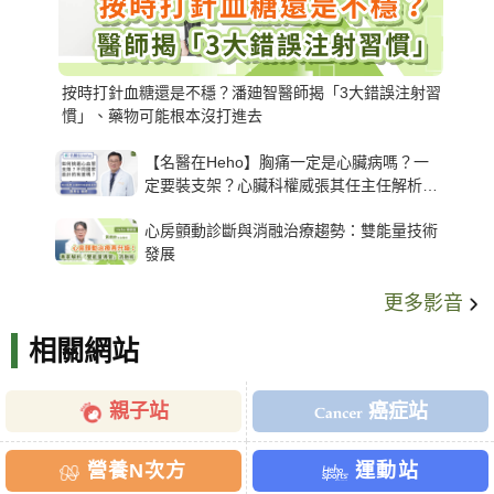
按時打針血糖還是不穩？潘廸智醫師揭「3大錯誤注射習
慣」、藥物可能根本沒打進去
【名醫在Heho】胸痛一定是心臟病嗎？一
定要裝支架？心臟科權威張其任主任解析支
架種類、風險與選擇關鍵
心房顫動診斷與消融治療趨勢：雙能量技術
發展
更多影音
相關網站
親子站
癌症站
營養N次方
運動站