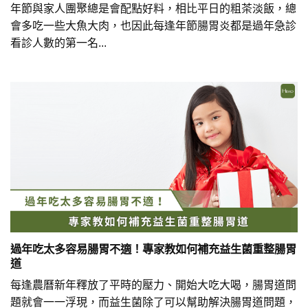
年節與家人團聚總是會配點好料，相比平日的粗茶淡飯，總
會多吃一些大魚大肉，也因此每逢年節腸胃炎都是過年急診
看診人數的第一名...
過年吃太多容易腸胃不適！專家教如何補充益生菌重整腸胃
道
每逢農曆新年釋放了平時的壓力、開始大吃大喝，腸胃道問
題就會一一浮現，而益生菌除了可以幫助解決腸胃道問題，