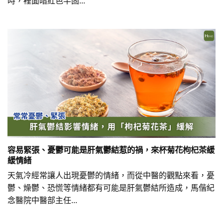
時，裡面暗紅色半固...
容易緊張、憂鬱可能是肝氣鬱結惹的禍，來杯菊花枸杞茶緩
緩情緒
天氣冷經常讓人出現憂鬱的情緒，而從中醫的觀點來看，憂
鬱、燥鬱、恐慌等情緒都有可能是肝氣鬱結所造成，馬偕紀
念醫院中醫部主任...