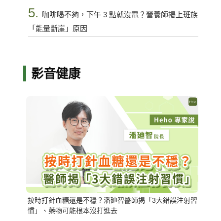
5.
咖啡喝不夠，下午 3 點就沒電？營養師揭上班族
「能量斷崖」原因
影音健康
按時打針血糖還是不穩？潘廸智醫師揭「3大錯誤注射習
慣」、藥物可能根本沒打進去