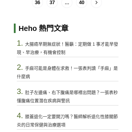
36
37
...
40
Heho 熱門文章
1.
大腸癌早期無症狀！醫籲：定期做 1 事才能早發
現、早治療，有機會控制
2.
手麻可能是身體在求救！一張表判讀「手麻」是
什麼病
3.
肚子左邊痛、右下腹痛是哪裡出問題？一張表秒
懂腹痛位置潛在疾病與警訊
4.
膝蓋退化一定要開刀嗎？醫師解析退化性膝關節
炎的日常保健與治療選項