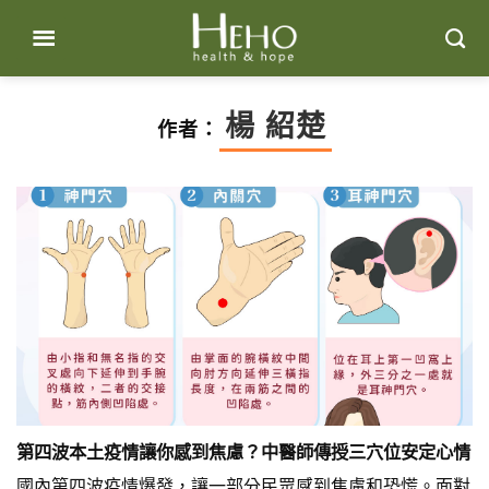
Skip
to
content
楊 紹楚
作者：
第四波本土疫情讓你感到焦慮？中醫師傳授三穴位安定心情
國內第四波疫情爆發，讓一部分民眾感到焦慮和恐慌。面對