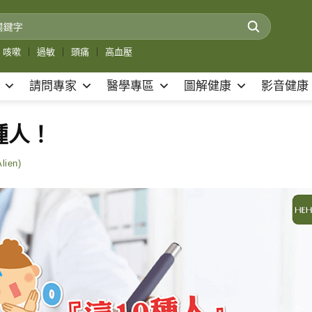
咳嗽
｜
過敏
｜
頭痛
｜
高血壓
請問專家
醫學專區
圖解健康
影音健康
種人！
ien)