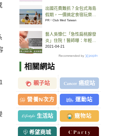
感
出國花費難抓？全包式海島
假期，一價搞定食宿玩樂，
省錢更省心！
PR・Club Med Taiwan
藝人吳慷仁「急性扁桃腺發
系
炎」住院！醫師曝：年輕人
表現症狀通常較嚴重
2021-04-21
容
Recommended by
相關網站
血
親子站
癌症站
營養N次方
運動站
變
生活站
寵物站
希望商城