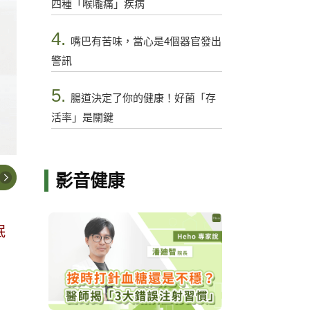
四種「喉嚨痛」疾病
4.
嘴巴有苦味，當心是4個器官發出
警訊
5.
腸道決定了你的健康！好菌「存
活率」是關鍵
影音健康
眠