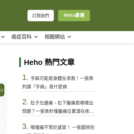
Heho嚴選
訂閱我們
癌症百科
相關網站
Heho 熱門文章
1.
手麻可能是身體在求救！一張表
判讀「手麻」是什麼病
2.
肚子左邊痛、右下腹痛是哪裡出
問題？一張表秒懂腹痛位置潛在疾病
與警訊
3.
喉嚨痛不等於感冒！ 一張圖辨別