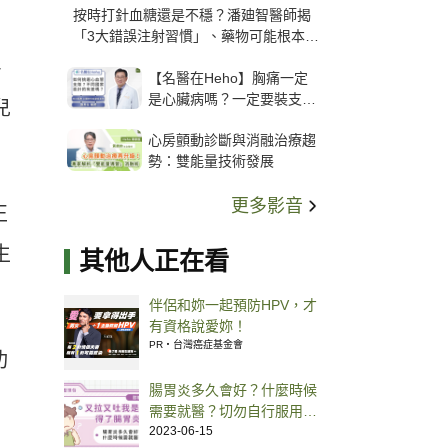
按時打針血糖還是不穩？潘廸智醫師揭
「3大錯誤注射習慣」、藥物可能根本沒
打進去
、
【名醫在Heho】胸痛一定
是心臟病嗎？一定要裝支
兒
架？心臟科權威張其任主任
心房顫動診斷與消融治療趨
解析支架種類、風險與選擇
勢：雙能量技術發展
關鍵
更多影音
正
生
其他人正在看
伴侶和妳一起預防HPV，才
有資格說愛妳！
PR・台灣癌症基金會
功
腸胃炎多久會好？什麼時候
需要就醫？切勿自行服用止
瀉藥！詳細說明治療方式
2023-06-15