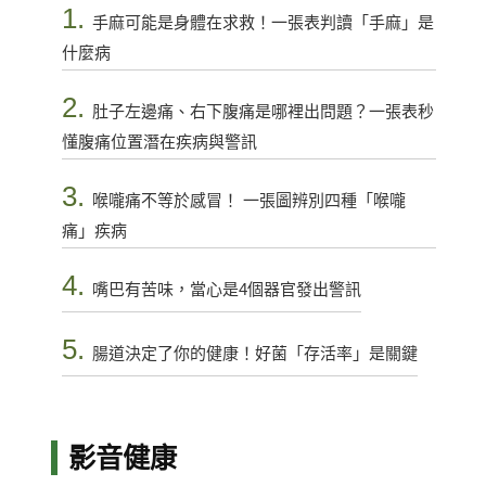
1.
手麻可能是身體在求救！一張表判讀「手麻」是
什麼病
2.
肚子左邊痛、右下腹痛是哪裡出問題？一張表秒
懂腹痛位置潛在疾病與警訊
3.
喉嚨痛不等於感冒！ 一張圖辨別四種「喉嚨
痛」疾病
4.
嘴巴有苦味，當心是4個器官發出警訊
5.
腸道決定了你的健康！好菌「存活率」是關鍵
影音健康