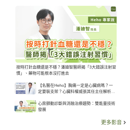
按時打針血糖還是不穩？潘廸智醫師揭「3大錯誤注射習
慣」、藥物可能根本沒打進去
【名醫在Heho】胸痛一定是心臟病嗎？一
定要裝支架？心臟科權威張其任主任解析支
架種類、風險與選擇關鍵
心房顫動診斷與消融治療趨勢：雙能量技術
發展
更多影音