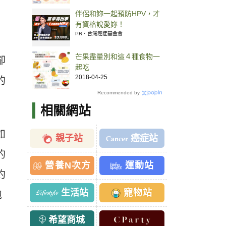
伴侶和妳一起預防HPV，才
有資格說愛妳！
PR・台灣癌症基金會
芒果盡量別和這４種食物一
卻
起吃
2018-04-25
的
Recommended by
相關網站
如
親子站
癌症站
的
營養N次方
運動站
約
生活站
寵物站
胞
希望商城