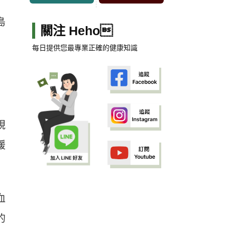
島
關注 Heho
每日提供您最專業正確的健康知識
視
緩
血
的