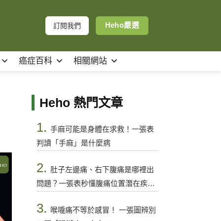
Heho嚴選
訂閱我們
癌症百科
相關網站
Heho 熱門文章
1.
手麻可能是身體在求救！一張表
判讀「手麻」是什麼病
2.
肚子左邊痛、右下腹痛是哪裡出
問題？一張表秒懂腹痛位置潛在疾病
與警訊
3.
喉嚨痛不等於感冒！ 一張圖辨別