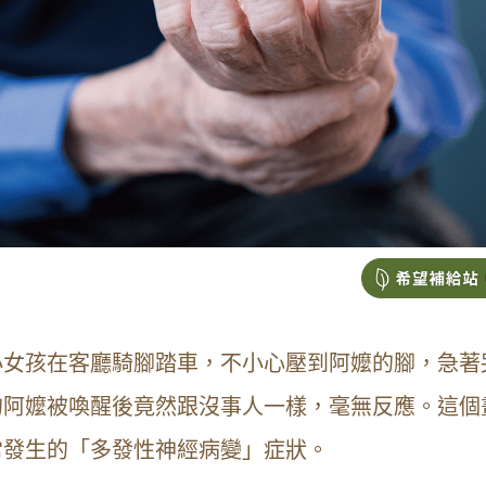
小女孩在客廳騎腳踏車，不小心壓到阿嬤的腳，急著
的阿嬤被喚醒後竟然跟沒事人一樣，毫無反應。這個
常發生的「多發性神經病變」症狀。