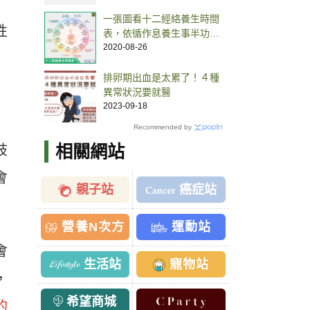
一張圖看十二經絡養生時間
性
表，依循作息養生事半功
倍！
2020-08-26
排卵期出血是太累了！４種
異常狀況要就醫
2023-09-18
Recommended by
相關網站
肢
會
親子站
癌症站
營養N次方
運動站
會
生活站
寵物站
，
希望商城
的