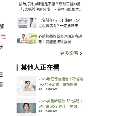
按時打針血糖還是不穩？潘廸智醫師揭
「3大錯誤注射習慣」、藥物可能根本沒
打進去
【名醫在Heho】胸痛一定
是心臟病嗎？一定要裝支
加
架？心臟科權威張其任主任
發性
心房顫動診斷與消融治療趨
解析支架種類、風險與選擇
勢：雙能量技術發展
關鍵
糖
更多影音
其他人正在看
經
2026爆紅保養組合！矽谷電
關
波X加外泌體，精準修復超
有感
PR・矽谷電波X
2026美肌新趨勢「外泌體＋
矽谷電波X」聯手，開啟高
階養膚新世代
PR・矽谷電波X