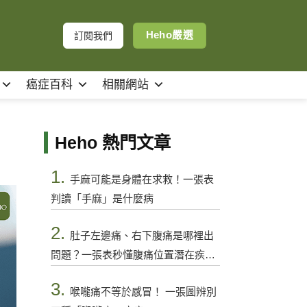
Heho嚴選
訂閱我們
癌症百科
相關網站
Heho 熱門文章
1.
手麻可能是身體在求救！一張表
判讀「手麻」是什麼病
2.
肚子左邊痛、右下腹痛是哪裡出
問題？一張表秒懂腹痛位置潛在疾病
與警訊
3.
喉嚨痛不等於感冒！ 一張圖辨別