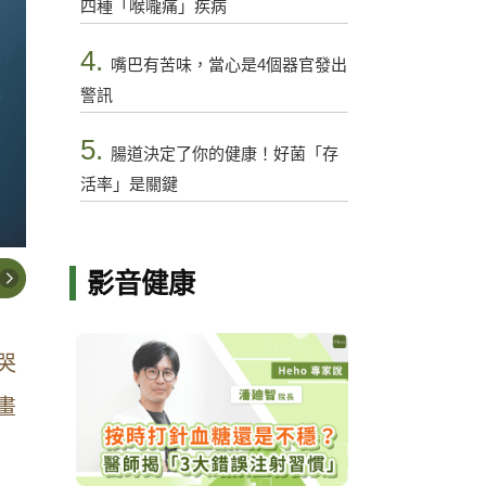
四種「喉嚨痛」疾病
4.
嘴巴有苦味，當心是4個器官發出
警訊
5.
腸道決定了你的健康！好菌「存
活率」是關鍵
影音健康
哭
畫