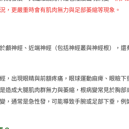
況，更嚴重時會有肌肉無力與足部萎縮等現象。
於顱神經、近端神經（包括神經叢與神經根），還
經，出現眼睛與前額疼痛，眼球運動麻痺、眼瞼下
是造成大腿肌肉群無力與萎縮，根病變常見於胸部
變，通常是急性發，可能導致手腕或足部下垂，例