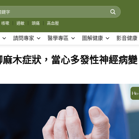
咳嗽
｜
過敏
｜
頭痛
｜
高血壓
請問專家
醫學專區
圖解健康
影音健康
腳麻木症狀，當心多發性神經病變