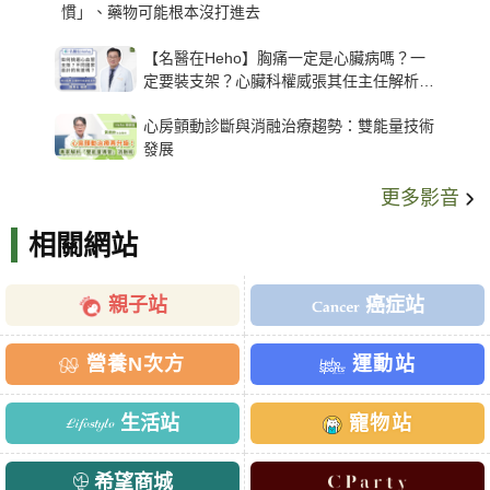
慣」、藥物可能根本沒打進去
【名醫在Heho】胸痛一定是心臟病嗎？一
定要裝支架？心臟科權威張其任主任解析支
架種類、風險與選擇關鍵
心房顫動診斷與消融治療趨勢：雙能量技術
發展
更多影音
相關網站
親子站
癌症站
營養N次方
運動站
生活站
寵物站
希望商城