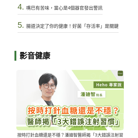
4.
嘴巴有苦味，當心是4個器官發出警訊
5.
腸道決定了你的健康！好菌「存活率」是關鍵
影音健康
按時打針血糖還是不穩？潘廸智醫師揭「3大錯誤注射習