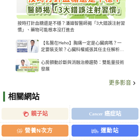
按時打針血糖還是不穩？潘廸智醫師揭「3大錯誤注射習
慣」、藥物可能根本沒打進去
【名醫在Heho】胸痛一定是心臟病嗎？一
定要裝支架？心臟科權威張其任主任解析支
架種類、風險與選擇關鍵
心房顫動診斷與消融治療趨勢：雙能量技術
發展
更多影音
相關網站
親子站
癌症站
營養N次方
運動站