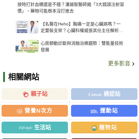
按時打針血糖還是不穩？潘廸智醫師揭「3大錯誤注射習
慣」、藥物可能根本沒打進去
【名醫在Heho】胸痛一定是心臟病嗎？一
定要裝支架？心臟科權威張其任主任解析支
架種類、風險與選擇關鍵
心房顫動診斷與消融治療趨勢：雙能量技術
發展
更多影音
相關網站
親子站
癌症站
營養N次方
運動站
生活站
寵物站