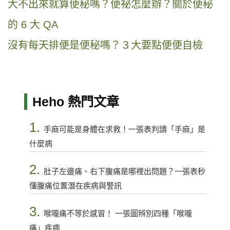
大不出來就算便秘嗎？便祕怎麼辦？關於便秘
的 6 大 QA
沒有每天排便是便秘嗎？３大要點便便自檢
Heho 熱門文章
1.
手麻可能是身體在求救！一張表判讀「手麻」是
什麼病
2.
肚子左邊痛、右下腹痛是哪裡出問題？一張表秒
懂腹痛位置潛在疾病與警訊
3.
喉嚨痛不等於感冒！ 一張圖辨別四種「喉嚨
痛」疾病