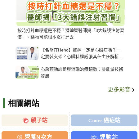
按時打針血糖還是不穩？潘廸智醫師揭「3大錯誤注射習
慣」、藥物可能根本沒打進去
【名醫在Heho】胸痛一定是心臟病嗎？一
定要裝支架？心臟科權威張其任主任解析支
架種類、風險與選擇關鍵
心房顫動診斷與消融治療趨勢：雙能量技術
發展
更多影音
相關網站
親子站
癌症站
營養N次方
運動站